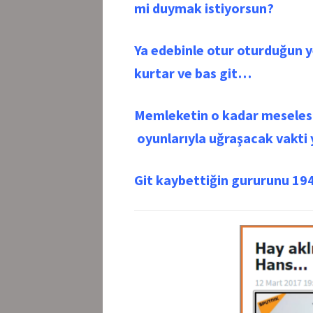
mi duymak istiyorsun?
Ya edebinle otur oturduğun ye
kurtar ve bas git…
Memleketin o kadar meselesi
oyunlarıyla uğraşacak vakti 
Git kaybettiğin gururunu 19