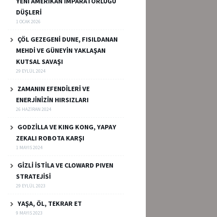
YENİ AMERİKAN İMPARATORLUĞU
DÜŞLERİ
1 OCAK 2026
ÇÖL GEZEGENİ DUNE, FISILDANAN
MEHDİ VE GÜNEYİN YAKLAŞAN
KUTSAL SAVAŞI
29 EYLÜL 2024
ZAMANIN EFENDİLERİ VE
ENERJİNİZİN HIRSIZLARI
26 HAZIRAN 2024
GODZİLLA VE KING KONG, YAPAY
ZEKALI ROBOTA KARŞI
1 MAYIS 2024
GİZLİ İSTİLA VE CLOWARD PIVEN
STRATEJİSİ
29 EYLÜL 2023
YAŞA, ÖL, TEKRAR ET
9 MAYIS 2023