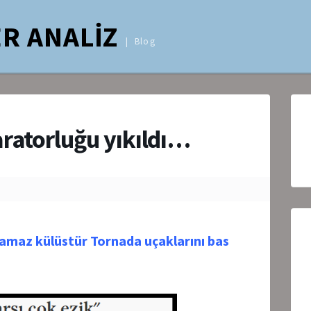
R ANALİZ
Blog
aratorluğu yıkıldı…
aramaz külüstür Tornada uçaklarını bas