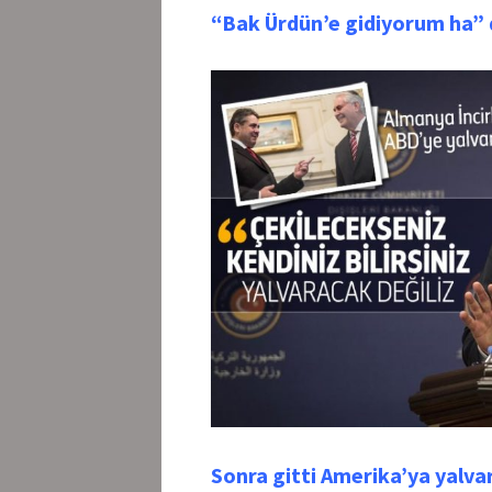
“Bak Ürdün’e gidiyorum ha” 
Sonra gitti Amerika’ya yalvar