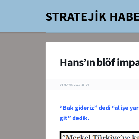
STRATEJİK HABE
Hans’ın blöf imp
24 MAYIS 2017 23:26
“Bak gideriz” dedi “al işe y
git” dedik.