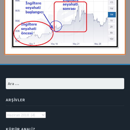
Arama:
ARŞIVLER
Arşivler
KÜPÜR ANALIZ