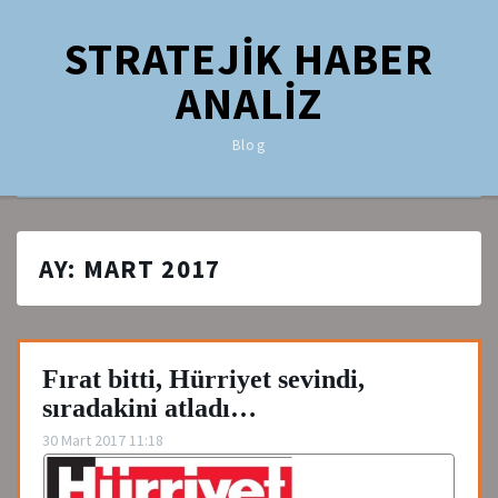
STRATEJİK HABER
ANALİZ
Blog
AY:
MART 2017
Fırat bitti, Hürriyet sevindi,
sıradakini atladı…
30 Mart 2017 11:18