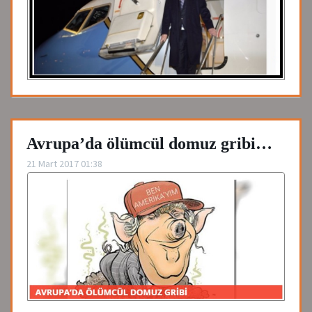
Avrupa’da ölümcül domuz gribi…
21 Mart 2017 01:38