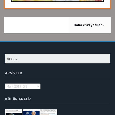
Yazı
Daha eski yazılar
gezinmesi
Arama:
ARŞIVLER
Arşivler
KÜPÜR ANALIZ