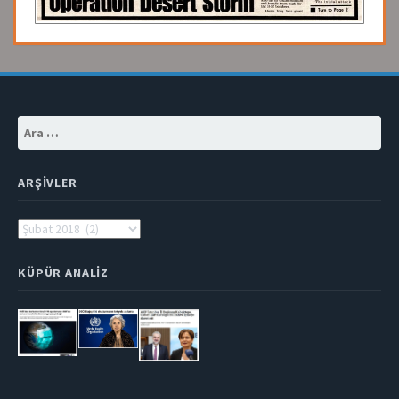
Arama:
ARŞIVLER
Arşivler
KÜPÜR ANALIZ