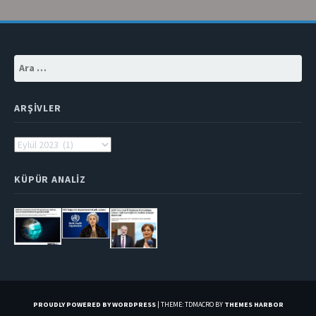
Arama:
ARŞIVLER
Arşivler
KÜPÜR ANALIZ
PROUDLY POWERED BY WORDPRESS
|
THEME: TDMACRO BY
THEMES HARBOR