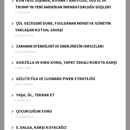
KONTROL DIŞINDA, KIYAMET RADYOSU, ÖLÜ EL VE
TRUMP’IN YENİ AMERİKAN İMPARATORLUĞU DÜŞLERİ
1 OCAK 2026
ÇÖL GEZEGENİ DUNE, FISILDANAN MEHDİ VE GÜNEYİN
YAKLAŞAN KUTSAL SAVAŞI
29 EYLÜL 2024
ZAMANIN EFENDİLERİ VE ENERJİNİZİN HIRSIZLARI
26 HAZIRAN 2024
GODZİLLA VE KING KONG, YAPAY ZEKALI ROBOTA KARŞI
1 MAYIS 2024
GİZLİ İSTİLA VE CLOWARD PIVEN STRATEJİSİ
29 EYLÜL 2023
YAŞA, ÖL, TEKRAR ET
9 MAYIS 2023
ÇOCUKLUĞUN SONU
25 NISAN 2023
5. DALGA, KARŞI KOYACAĞIZ