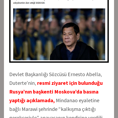
Devlet Başkanlığı Sözcüsü Ernesto Abella,
Duterte’nin,
resmi ziyaret için bulunduğu
Rusya’nın başkenti Moskova’da basına
yaptığı açıklamada,
Mindanao eyaletine
bağlı Marawi şehrinde “kalkışma çıktığı
gerekçesiyle” anayasanın kendisine verdiği