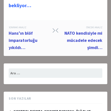
bekliyor…
Post
SONRAKI ANALIZ
ÖNCEKI ANALIZ
Hans’ın blöf
NATO kendisiyle mi
navigation
imparatorluğu
mücadele edecek
yıkıldı…
şimdi…
Arama:
SON YAZILAR