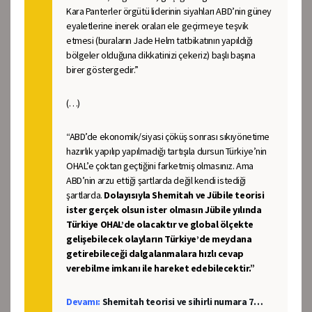
Kara Panterler örgütü liderinin siyahları ABD’nin güney
eyaletlerine inerek oraları ele geçirmeye teşvik
etmesi (buraların Jade Helm tatbikatının yapıldığı
bölgeler olduğuna dikkatinizi çekeriz) başlı başına
birer göstergedir.”
(…)
“ABD’de ekonomik/siyasi çöküş sonrası sıkıyönetime
hazırlık yapılıp yapılmadığı tartışıla dursun Türkiye’nin
OHAL’e çoktan geçtiğini farketmiş olmasınız. Ama
ABD’nin arzu ettiği şartlarda değil kendi istediği
şartlarda.
Dolayısıyla Shemitah ve Jübile teorisi
ister gerçek olsun ister olmasın Jübile yılında
Türkiye OHAL’de olacaktır ve global ölçekte
gelişebilecek olayların Türkiye’de meydana
getirebileceği dalgalanmalara hızlı cevap
verebilme imkanı ile hareket edebilecektir.”
Devamı:
Shemitah teorisi ve sihirli numara 7…