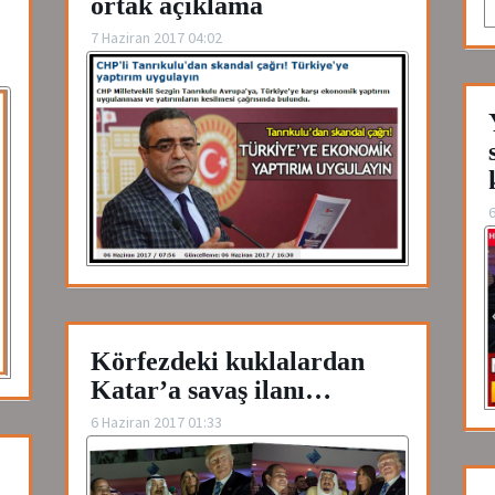
ortak açıklama
7 Haziran 2017 04:02
6
Körfezdeki kuklalardan
Katar’a savaş ilanı…
6 Haziran 2017 01:33