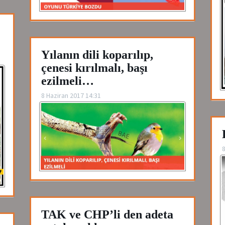
Yılanın dili koparılıp,
çenesi kırılmalı, başı
ezilmeli…
8 Haziran 2017 14:31
8
TAK ve CHP’li den adeta