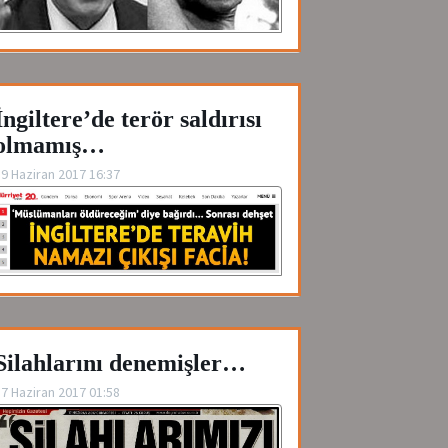
İngiltere’de terör saldırısı
olmamış…
9 Haziran 2017 16:37
Silahlarını denemişler…
7 Haziran 2017 01:58