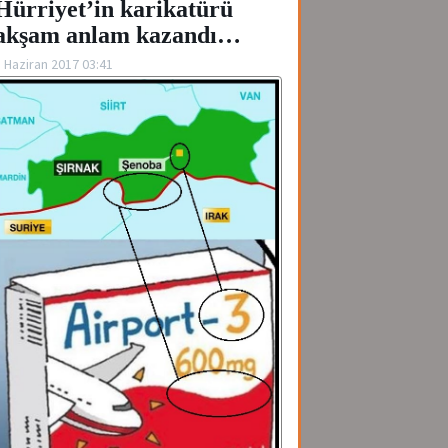
Hürriyet’in karikatürü
akşam anlam kazandı…
 Haziran 2017 03:41