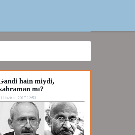
Gandi hain miydi,
kahraman mı?
1 Haziran 2017 12:53