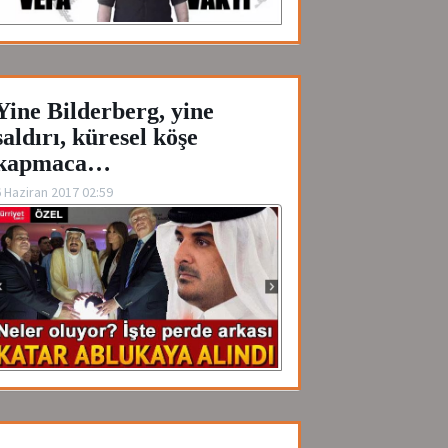
Yine Bilderberg, yine
saldırı, küresel köşe
kapmaca…
 Haziran 2017 02:59