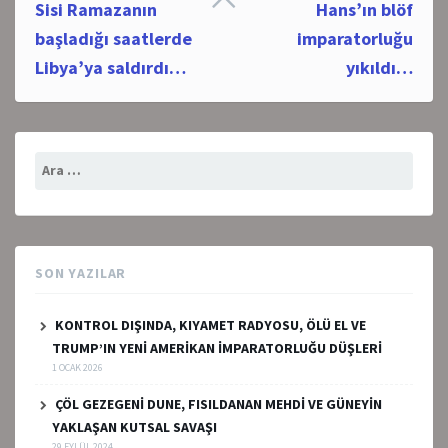
Sisi Ramazanın
Hans’ın blöf
navigation
başladığı saatlerde
imparatorluğu
Libya’ya saldırdı…
yıkıldı…
Arama:
SON YAZILAR
KONTROL DIŞINDA, KIYAMET RADYOSU, ÖLÜ EL VE
TRUMP’IN YENİ AMERİKAN İMPARATORLUĞU DÜŞLERİ
1 OCAK 2026
ÇÖL GEZEGENİ DUNE, FISILDANAN MEHDİ VE GÜNEYİN
YAKLAŞAN KUTSAL SAVAŞI
29 EYLÜL 2024