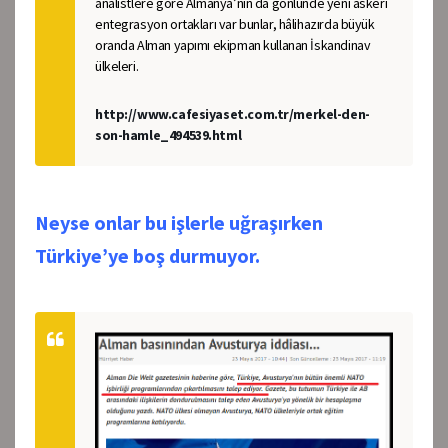
analistlere göre Almanya’nın da gönlünde yeni askeri
entegrasyon ortakları var bunlar, hâlihazırda büyük
oranda Alman yapımı ekipman kullanan İskandinav
ülkeleri.
http://www.cafesiyaset.com.tr/merkel-den-
son-hamle_494539.html
Neyse onlar bu işlerle uğraşırken
Türkiye’ye boş durmuyor.