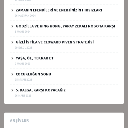
ZAMANIN EFENDİLERİ VE ENERJİNİZİN HIRSIZLARI
26 HAZIRAN 2024
GODZİLLA VE KING KONG, YAPAY ZEKALI ROBOTA KARŞI
1 MAYIS 2024
GİZLİ İSTİLA VE CLOWARD PIVEN STRATEJİSİ
29 EYLÜL 2023
YAŞA, ÖL, TEKRAR ET
9 MAYIS 2023
ÇOCUKLUĞUN SONU
25 NISAN 2023
5. DALGA, KARŞI KOYACAĞIZ
26 MART 2023
ARŞIVLER