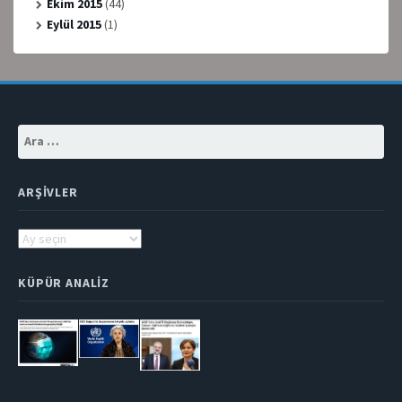
Ekim 2015
(44)
Eylül 2015
(1)
Arama:
ARŞIVLER
Arşivler
KÜPÜR ANALIZ