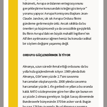
hükümeti, Avrupa ordularının entegrasyonunu
gerçekleştirme konusundaki isteğini gösteriyor’’
yorumu yapıyor. Avrupa Komisyonu Başkanı Jean-
Claude Juncker, sık sık Avrupa Ordusu fikrini
gündeme getirmesiyle ünlü. Ancak sıklıkla da bu
önerileri ya küçümsendi ya da sessizlikle geçiştirildi.
Bu fikrin Avrupa’daki en büyük muhalifi İngiltere’nin
AB’den ayrılmasına rağmen henüz bu konuda radikal
bir söylem değişimi yaşanmış değil.
ORDUYU GÜÇLENDİRMEK İSTİYOR
Almanya, uzun süredir ihmal ettiği ordusunu da bu
yolla hızla güçlendirmek istiyor. 1989 yılında Batı
Almanya, GSH’sının yüzde 2.7’sini savunma
harcamaları oluşturuyordu. 2000 yılında savunma
harcamaları yüzde 1.4’e geriledi ve yıllarca bu oranda
kaldı. NATO sözleşmesine göre her ülke için bunun en
az yüzde 2 olması gerekiyor. Soğuk Savaş döneminde
Bundeswehr bünyesinde 370 bin asker vardı. Bugün
bu sayı 176 bin civarında. Bu yıl Almanya savunma