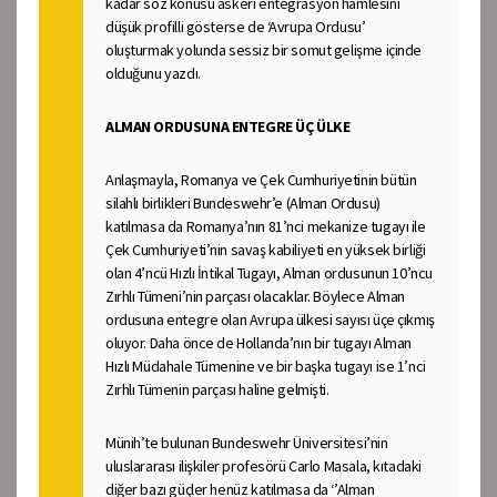
kadar söz konusu askeri entegrasyon hamlesini
düşük profilli gösterse de ‘Avrupa Ordusu’
oluşturmak yolunda sessiz bir somut gelişme içinde
olduğunu yazdı.
ALMAN ORDUSUNA ENTEGRE ÜÇ ÜLKE
Anlaşmayla, Romanya ve Çek Cumhuriyetinin bütün
silahlı birlikleri Bundeswehr’e (Alman Ordusu)
katılmasa da Romanya’nın 81’nci mekanize tugayı ile
Çek Cumhuriyeti’nin savaş kabiliyeti en yüksek birliği
olan 4’ncü Hızlı İntikal Tugayı, Alman ordusunun 10’ncu
Zırhlı Tümeni’nin parçası olacaklar. Böylece Alman
ordusuna entegre olan Avrupa ülkesi sayısı üçe çıkmış
oluyor. Daha önce de Hollanda’nın bir tugayı Alman
Hızlı Müdahale Tümenine ve bir başka tugayı ise 1’nci
Zırhlı Tümenin parçası haline gelmişti.
Münih’te bulunan Bundeswehr Üniversitesi’nin
uluslararası ilişkiler profesörü Carlo Masala, kıtadaki
diğer bazı güçler henüz katılmasa da ‘’Alman