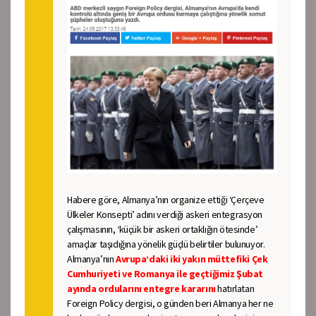
Habere göre, Almanya’nın organize ettiği ‘Çerçeve
Ülkeler Konsepti’ adını verdiği askeri entegrasyon
çalışmasının, ‘küçük bir askeri ortaklığın ötesinde’
amaçlar taşıdığına yönelik güçlü belirtiler bulunuyor.
Almanya’nın
Avrupa’daki iki yakın müttefiki Çek
Cumhuriyeti ve Romanya ile geçtiğimiz Şubat
ayında ordularını entegre kararını
hatırlatan
Foreign Policy dergisi, o günden beri Almanya her ne