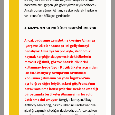
harcamalarını geçen yıla göre yüzde 8 yükseltecek.
Ancak buna rağmen Almanya askeri olarak İngiltere
ve Fransa’nın hâlâ çok gerisinde.
ALMANYA’NIN BU ROLÜ ÜSTLENMESİNİ UMUYOR
Ancak ordusunu genişletmek yerine Almanya
‘Çerçeve Ülkeler Konsepti’ni geliştirmeyi
önceliyor. Almanya bu projeyle, ekonomik
kaynak karşılığında, çevresindeki ülkelerin
mevcut eğitimli, göreve hazır birliklerini
kullanmayı hedefliyor. Küçük ülkeler açısından
ise bu Almanya’yı Avrupa’nın savunması
konusuna çekmenin bir yolu. İngiltere’nin
ayrıldığı ve diğer büyük askeri güç Fransa’nın
ortak savunma konseptlerine sıcak bakmadığı
bir ortamda bu ülkeler Almanya’nın bu rolü
üstlenmesini umuyor.
Dergiye konuşan Albay
Anthony Leuvering, bir çok ülkenin Bundeswehr ile
işbirliği yapmak istediğini ifade ediyor. Ancak askeri