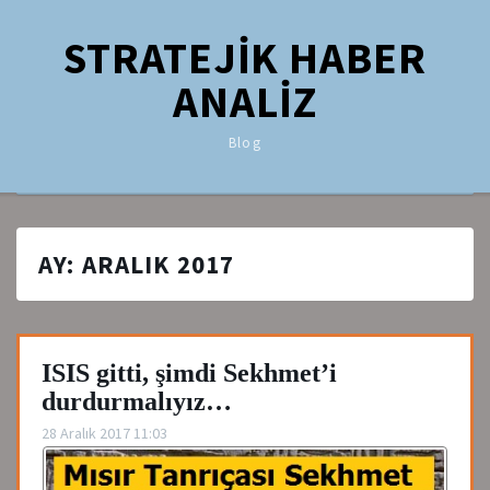
STRATEJİK HABER
ANALİZ
Blog
AY:
ARALIK 2017
ISIS gitti, şimdi Sekhmet’i
durdurmalıyız…
28 Aralık 2017 11:03