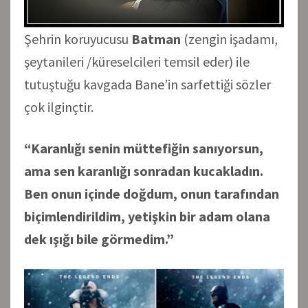
Şehrin koruyucusu
Batman
(zengin işadamı,
şeytanileri /küreselcileri temsil eder) ile
tutuştuğu kavgada Bane’in sarfettiği sözler
çok ilginçtir.
“Karanlığı senin müttefiğin sanıyorsun,
ama sen karanlığı sonradan kucakladın.
Ben onun içinde doğdum, onun tarafından
biçimlendirildim, yetişkin bir adam olana
dek ışığı bile görmedim.”