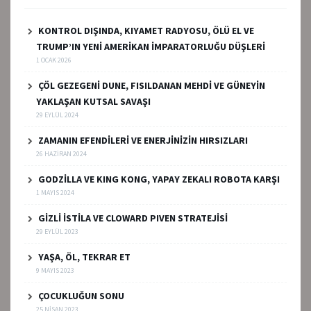
KONTROL DIŞINDA, KIYAMET RADYOSU, ÖLÜ EL VE
TRUMP’IN YENİ AMERİKAN İMPARATORLUĞU DÜŞLERİ
1 OCAK 2026
ÇÖL GEZEGENİ DUNE, FISILDANAN MEHDİ VE GÜNEYİN
YAKLAŞAN KUTSAL SAVAŞI
29 EYLÜL 2024
ZAMANIN EFENDİLERİ VE ENERJİNİZİN HIRSIZLARI
26 HAZIRAN 2024
GODZİLLA VE KING KONG, YAPAY ZEKALI ROBOTA KARŞI
1 MAYIS 2024
GİZLİ İSTİLA VE CLOWARD PIVEN STRATEJİSİ
29 EYLÜL 2023
YAŞA, ÖL, TEKRAR ET
9 MAYIS 2023
ÇOCUKLUĞUN SONU
25 NISAN 2023