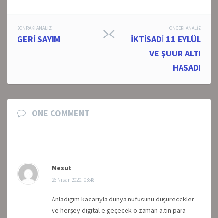
Post
SONRAKI ANALIZ
ÖNCEKI ANALIZ
GERİ SAYIM
İKTİSADİ 11 EYLÜL
navigation
VE ŞUUR ALTI
HASADI
ONE COMMENT
Mesut
26 Nisan 2020, 03:48
Anladigim kadariyla dunya nüfusunu düşürecekler
ve herşey digital e geçecek o zaman altin para