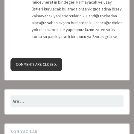
mücevherat in bir değeri kalmayacak ve uzay
üstleri kurulacak bu arada organik gıda adına bisey
kalmayacak yani sporcuların kullandığı tozlardan
alacağız sabah akşam bunlardan kullanacağız dinler
yok olacak peki ne yapmamız lazım zaten virüs
korku su panik yarattı bir ipucu ya 2.virus gelirse
COMMENTS ARE CLOSED.
Arama:
SON YAZILAR