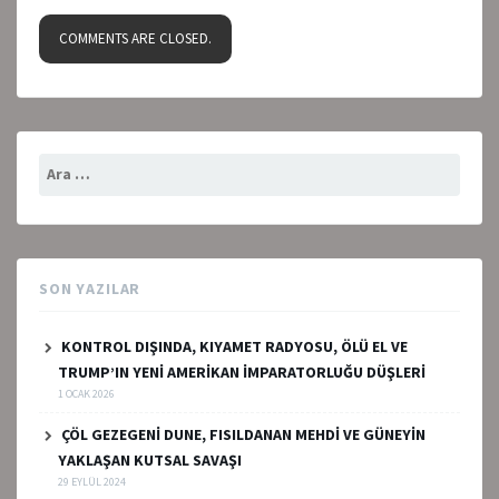
COMMENTS ARE CLOSED.
Arama:
SON YAZILAR
KONTROL DIŞINDA, KIYAMET RADYOSU, ÖLÜ EL VE
TRUMP’IN YENİ AMERİKAN İMPARATORLUĞU DÜŞLERİ
1 OCAK 2026
ÇÖL GEZEGENİ DUNE, FISILDANAN MEHDİ VE GÜNEYİN
YAKLAŞAN KUTSAL SAVAŞI
29 EYLÜL 2024