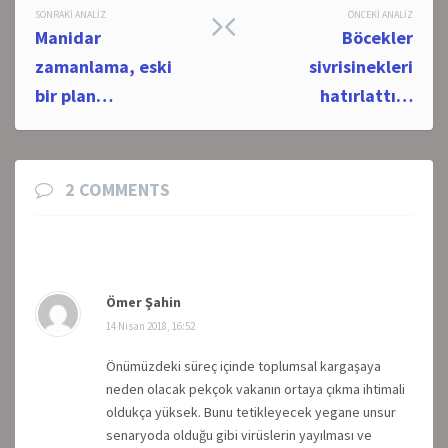
Post
SONRAKI ANALIZ
ÖNCEKI ANALIZ
Manidar
Böcekler
navigation
zamanlama, eski
sivrisinekleri
bir plan…
hatırlattı…
2 COMMENTS
Ömer Şahin
14 Nisan 2018, 16:52
Önümüzdeki süreç içinde toplumsal kargaşaya
neden olacak pekçok vakanın ortaya çıkma ihtimali
oldukça yüksek. Bunu tetikleyecek yegane unsur
senaryoda olduğu gibi virüslerin yayılması ve