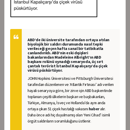
ABD’de iki üniversite tarafından ortaya atılan
biyolojik bir saldırı durumunda nasıl tepki
verileceği geçen hafta sanal bir tatbikatla
canlandırıldı. ABD’nin eski dışişleri
bakanlarından Madeleine Albright’ın ABD
başkanı rolünü oynadığı senaryoda, üç sırt
çantalı terörist İstanbul Kapalıçarşı’da çiçek
virüsü püskürtüyor.
JOHN Hopkins Üniversitesi ve Pittsburgh Üniversitesi
tarafından düzenlenen ve ‘Atlantik Fırtınası’ adı verilen
hayali senaryoya göre, bir zirve için ABD başkentinde
toplanan çeşitli ülkelerin başkan ve başbakanları,
Türkiye, Almanya, İsveç ve Hollanda’da aynı anda
ortaya çıkan 51 çiçek hastalığı vakasını
haber
alır.
Daha önce adı hiç duyulmamış olan ‘Yeni Cihad’ isimli
örgüt saldırıların sorumluluğunu üstlenir.