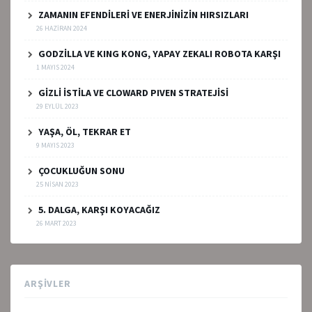
ZAMANIN EFENDİLERİ VE ENERJİNİZİN HIRSIZLARI
26 HAZIRAN 2024
GODZİLLA VE KING KONG, YAPAY ZEKALI ROBOTA KARŞI
1 MAYIS 2024
GİZLİ İSTİLA VE CLOWARD PIVEN STRATEJİSİ
29 EYLÜL 2023
YAŞA, ÖL, TEKRAR ET
9 MAYIS 2023
ÇOCUKLUĞUN SONU
25 NISAN 2023
5. DALGA, KARŞI KOYACAĞIZ
26 MART 2023
ARŞIVLER