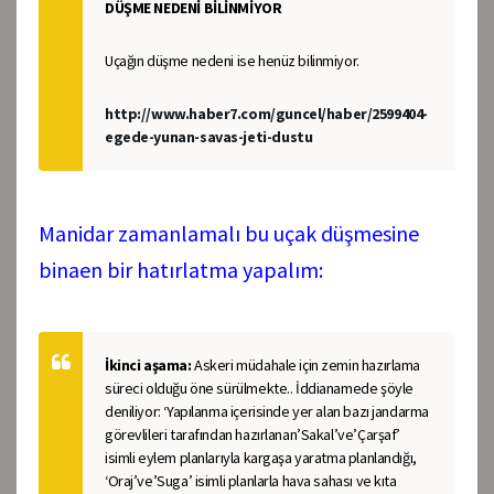
DÜŞME NEDENİ BİLİNMİYOR
Uçağın düşme nedeni ise henüz bilinmiyor.
http://www.haber7.com/guncel/haber/2599404-
egede-yunan-savas-jeti-dustu
Manidar zamanlamalı bu uçak düşmesine
binaen bir hatırlatma yapalım:
İkinci aşama:
Askeri müdahale için zemin hazırlama
süreci olduğu öne sürülmekte.. İddianamede şöyle
deniliyor: ‘Yapılanma içerisinde yer alan bazı jandarma
görevlileri tarafından hazırlanan’Sakal’ve’Çarşaf’
isimli eylem planlarıyla kargaşa yaratma planlandığı,
‘Oraj’ve’Suga’ isimli planlarla hava sahası ve kıta