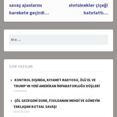
savaş ajanlarını
sivrisinekler çiçeği
harekete geçirdi…
hatırlattı…
Arama:
SON YAZILAR
KONTROL DIŞINDA, KIYAMET RADYOSU, ÖLÜ EL VE
TRUMP’IN YENİ AMERİKAN İMPARATORLUĞU DÜŞLERİ
1 OCAK 2026
ÇÖL GEZEGENİ DUNE, FISILDANAN MEHDİ VE GÜNEYİN
YAKLAŞAN KUTSAL SAVAŞI
29 EYLÜL 2024