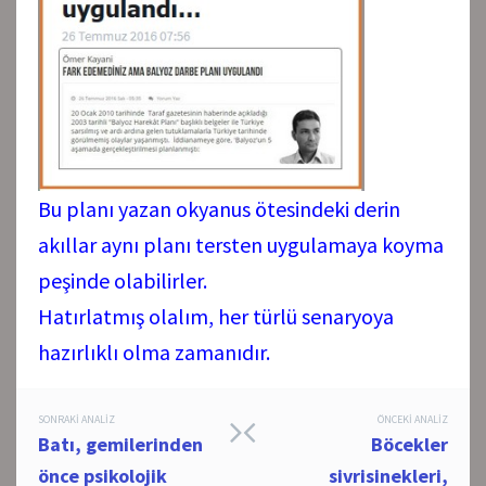
Bu planı yazan okyanus ötesindeki derin
akıllar aynı planı tersten uygulamaya koyma
peşinde olabilirler.
Hatırlatmış olalım, her türlü senaryoya
hazırlıklı olma zamanıdır.
Post
SONRAKI ANALIZ
ÖNCEKI ANALIZ
Batı, gemilerinden
Böcekler
navigation
önce psikolojik
sivrisinekleri,