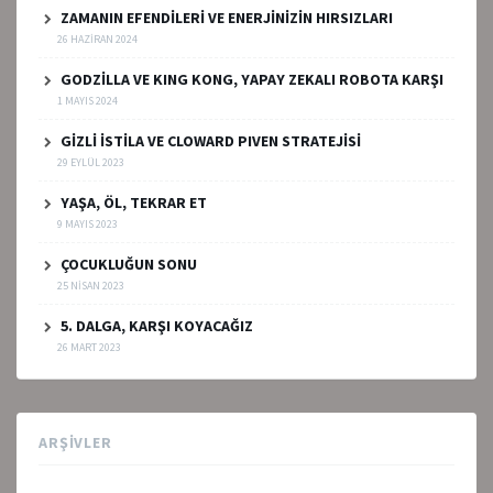
ZAMANIN EFENDİLERİ VE ENERJİNİZİN HIRSIZLARI
26 HAZIRAN 2024
GODZİLLA VE KING KONG, YAPAY ZEKALI ROBOTA KARŞI
1 MAYIS 2024
GİZLİ İSTİLA VE CLOWARD PIVEN STRATEJİSİ
29 EYLÜL 2023
YAŞA, ÖL, TEKRAR ET
9 MAYIS 2023
ÇOCUKLUĞUN SONU
25 NISAN 2023
5. DALGA, KARŞI KOYACAĞIZ
26 MART 2023
ARŞIVLER