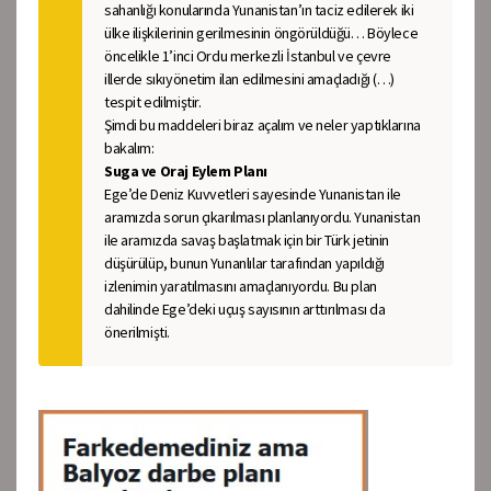
sahanlığı konularında Yunanistan’ın taciz edilerek iki
ülke ilişkilerinin gerilmesinin öngörüldüğü… Böylece
öncelikle 1’inci Ordu merkezli İstanbul ve çevre
illerde sıkıyönetim ilan edilmesini amaçladığı (…)
tespit edilmiştir.
Şimdi bu maddeleri biraz açalım ve neler yaptıklarına
bakalım:
Suga ve Oraj Eylem Planı
Ege’de Deniz Kuvvetleri sayesinde Yunanistan ile
aramızda sorun çıkarılması planlanıyordu. Yunanistan
ile aramızda savaş başlatmak için bir Türk jetinin
düşürülüp, bunun Yunanlılar tarafından yapıldığı
izlenimin yaratılmasını amaçlanıyordu. Bu plan
dahilinde Ege’deki uçuş sayısının arttırılması da
önerilmişti.