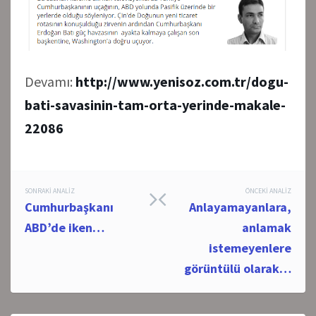
Devamı:
http://www.yenisoz.com.tr/dogu-
bati-savasinin-tam-orta-yerinde-makale-
22086
Post
SONRAKI ANALIZ
ÖNCEKI ANALIZ
Cumhurbaşkanı
Anlayamayanlara,
navigation
ABD’de iken…
anlamak
istemeyenlere
görüntülü olarak…