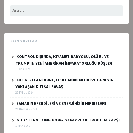
Arama:
SON YAZILAR
KONTROL DIŞINDA, KIYAMET RADYOSU, ÖLÜ EL VE
TRUMP’IN YENİ AMERİKAN İMPARATORLUĞU DÜŞLERİ
1 OCAK 2026
ÇÖL GEZEGENİ DUNE, FISILDANAN MEHDİ VE GÜNEYİN
YAKLAŞAN KUTSAL SAVAŞI
29 EYLÜL 2024
ZAMANIN EFENDİLERİ VE ENERJİNİZİN HIRSIZLARI
26 HAZIRAN 2024
GODZİLLA VE KING KONG, YAPAY ZEKALI ROBOTA KARŞI
1 MAYIS 2024