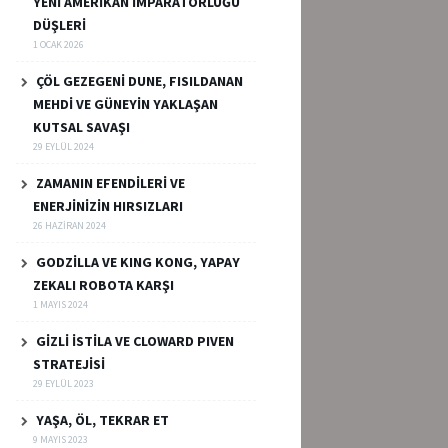
YENİ AMERİKAN İMPARATORLUĞU
DÜŞLERİ
1 OCAK 2026
ÇÖL GEZEGENİ DUNE, FISILDANAN
MEHDİ VE GÜNEYİN YAKLAŞAN
KUTSAL SAVAŞI
29 EYLÜL 2024
ZAMANIN EFENDİLERİ VE
ENERJİNİZİN HIRSIZLARI
26 HAZIRAN 2024
GODZİLLA VE KING KONG, YAPAY
ZEKALI ROBOTA KARŞI
1 MAYIS 2024
GİZLİ İSTİLA VE CLOWARD PIVEN
STRATEJİSİ
29 EYLÜL 2023
YAŞA, ÖL, TEKRAR ET
9 MAYIS 2023