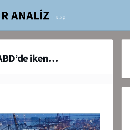
R ANALİZ
Blog
ABD’de iken…