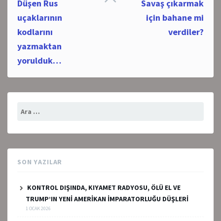
Düşen Rus
Savaş çıkarmak
navigation
uçaklarının
için bahane mi
kodlarını
verdiler?
yazmaktan
yorulduk…
Arama:
SON YAZILAR
KONTROL DIŞINDA, KIYAMET RADYOSU, ÖLÜ EL VE
TRUMP’IN YENİ AMERİKAN İMPARATORLUĞU DÜŞLERİ
1 OCAK 2026