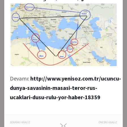
Devamı:
http://www.yenisoz.com.tr/ucuncu-
dunya-savasinin-masasi-teror-rus-
ucaklari-dusu-rulu-yor-haber-18359
Post
SONRAKI ANALIZ
ÖNCEKI ANALIZ