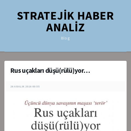
STRATEJİK HABER
ANALİZ
Blog
Rus uçakları düşü(rülü)yor…
26 ARALIK 2016 00:55