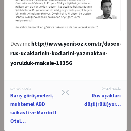
Devamı:
http://www.yenisoz.com.tr/dusen-
rus-ucaklarinin-kodlarini-yazmaktan-
yorulduk-makale-18356
Post
SONRAKI ANALIZ
ÖNCEKI ANALIZ
Barış görüşmeleri,
Rus uçakları
navigation
muhtemel ABD
düşü(rülü)yor…
suikasti ve Marriott
Otel…