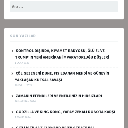
Arama:
SON YAZILAR
KONTROL DIŞINDA, KIYAMET RADYOSU, ÖLÜ EL VE
TRUMP’IN YENİ AMERİKAN İMPARATORLUĞU DÜŞLERİ
1 OCAK 2026
ÇÖL GEZEGENİ DUNE, FISILDANAN MEHDİ VE GÜNEYİN
YAKLAŞAN KUTSAL SAVAŞI
29 EYLÜL 2024
ZAMANIN EFENDİLERİ VE ENERJİNİZİN HIRSIZLARI
26 HAZIRAN 2024
GODZİLLA VE KING KONG, YAPAY ZEKALI ROBOTA KARŞI
1 MAYIS 2024
GİZLİ İSTİLA VE CLOWARD PIVEN STRATEJİSİ