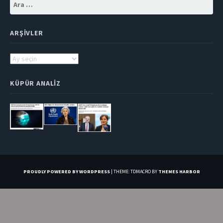
Arama:
ARŞIVLER
Arşivler
KÜPÜR ANALIZ
PROUDLY POWERED BY WORDPRESS
|
THEME: TDMACRO BY
THEMES HARBOR