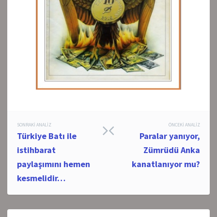
Post
SONRAKI ANALIZ
ÖNCEKI ANALIZ
Türkiye Batı ile
Paralar yanıyor,
navigation
istihbarat
Zümrüdü Anka
paylaşımını hemen
kanatlanıyor mu?
kesmelidir…