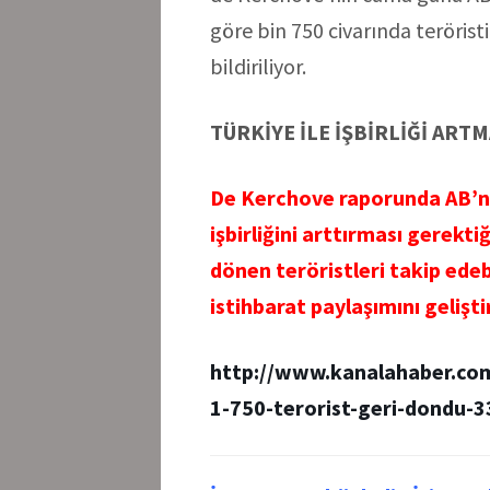
göre bin 750 civarında teröris
bildiriliyor.
TÜRKİYE İLE İŞBİRLİĞİ ART
De Kerchove raporunda AB’nin 
işbirliğini arttırması gerekti
dönen teröristleri takip edeb
istihbarat paylaşımını gelişt
http://www.kanalahaber.co
1-750-terorist-geri-dondu-