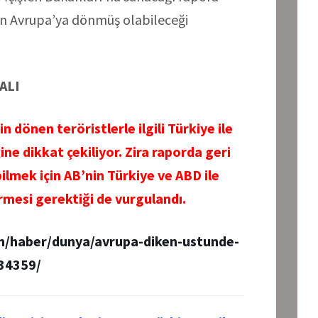
tin Avrupa’ya dönmüş olabileceği
MALI
dönen teröristlerle ilgili Türkiye ile
ğine dikkat çekiliyor. Zira raporda geri
ilmek için AB’nin Türkiye ve ABD ile
irmesi gerektiği de vurgulandı.
m/haber/dunya/avrupa-diken-ustunde-
334359/