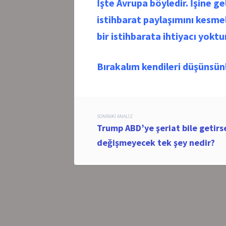
İşte Avrupa böyledir. İşine ge
istihbarat paylaşımını kesme
bir istihbarata ihtiyacı yoktur
Bırakalım kendileri düşünsü
Post
SONRAKI ANALIZ
Trump ABD’ye şeriat bile getirs
navigation
değişmeyecek tek şey nedir?