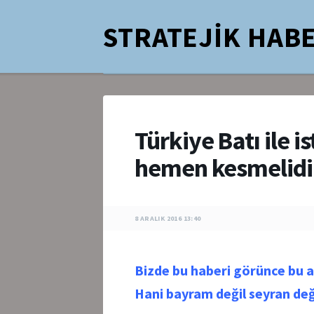
STRATEJİK HABE
Türkiye Batı ile i
hemen kesmelid
8 ARALIK 2016 13:40
Bizde bu haberi görünce bu 
Hani bayram değil seyran değ