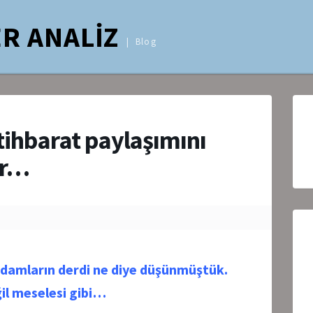
R ANALİZ
Blog
stihbarat paylaşımını
ir…
adamların derdi ne diye düşünmüştük.
il meselesi gibi…