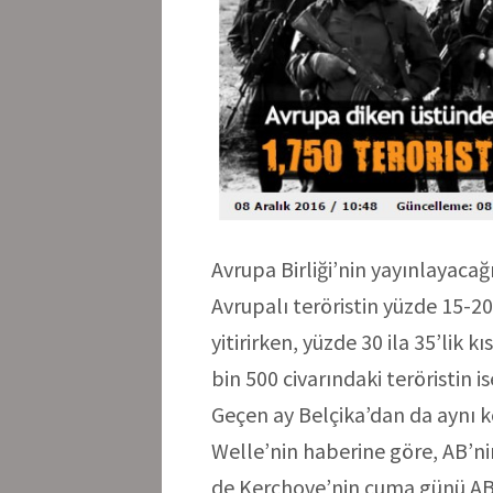
Avrupa Birliği’nin yayınlayacağ
Avrupalı teröristin yüzde 15-2
yitirirken, yüzde 30 ila 35’lik 
bin 500 civarındaki teröristin is
Geçen ay Belçika’dan da aynı k
Welle’nin haberine göre, AB’n
de Kerchove’nin cuma günü AB 