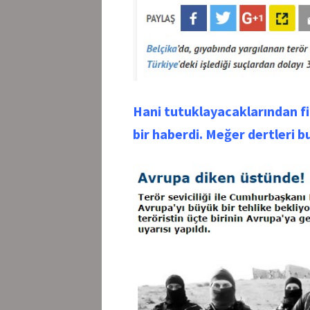
Hani tutuklayacaklarından fil
bir haberdi. Meğer dertleri 