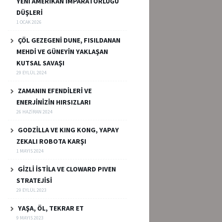
YENİ AMERİKAN İMPARATORLUĞU
DÜŞLERİ
1 OCAK 2026
ÇÖL GEZEGENİ DUNE, FISILDANAN
MEHDİ VE GÜNEYİN YAKLAŞAN
KUTSAL SAVAŞI
29 EYLÜL 2024
ZAMANIN EFENDİLERİ VE
ENERJİNİZİN HIRSIZLARI
26 HAZIRAN 2024
GODZİLLA VE KING KONG, YAPAY
ZEKALI ROBOTA KARŞI
1 MAYIS 2024
GİZLİ İSTİLA VE CLOWARD PIVEN
STRATEJİSİ
29 EYLÜL 2023
YAŞA, ÖL, TEKRAR ET
9 MAYIS 2023