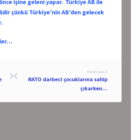
lince işine geleni yapar.
Türkiye AB ile
lidir çünkü Türkiye’nin AB’den gelecek
.
nler…
ÖNCEKI ANALIZ
e
NATO darbeci çocuklarına sahip
çıkarken…