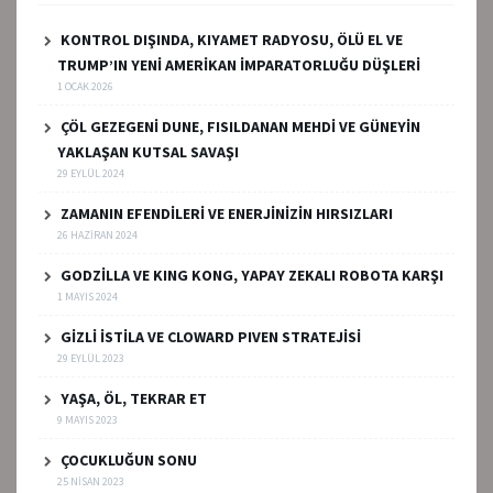
KONTROL DIŞINDA, KIYAMET RADYOSU, ÖLÜ EL VE
TRUMP’IN YENİ AMERİKAN İMPARATORLUĞU DÜŞLERİ
1 OCAK 2026
ÇÖL GEZEGENİ DUNE, FISILDANAN MEHDİ VE GÜNEYİN
YAKLAŞAN KUTSAL SAVAŞI
29 EYLÜL 2024
ZAMANIN EFENDİLERİ VE ENERJİNİZİN HIRSIZLARI
26 HAZIRAN 2024
GODZİLLA VE KING KONG, YAPAY ZEKALI ROBOTA KARŞI
1 MAYIS 2024
GİZLİ İSTİLA VE CLOWARD PIVEN STRATEJİSİ
29 EYLÜL 2023
YAŞA, ÖL, TEKRAR ET
9 MAYIS 2023
ÇOCUKLUĞUN SONU
25 NISAN 2023