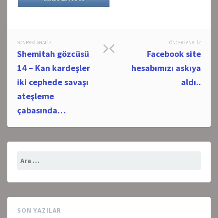
Post
SONRAKI ANALIZ
ÖNCEKI ANALIZ
Shemitah gözcüsü
Facebook site
navigation
14 – Kan kardeşler
hesabımızı askıya
iki cephede savaşı
aldı..
ateşleme
çabasında…
Arama:
SON YAZILAR