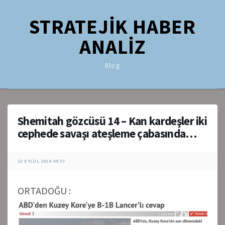
STRATEJİK HABER
ANALİZ
Blog
Shemitah gözcüsü 14 – Kan kardeşler iki
cephede savaşı ateşleme çabasında…
13 EYLÜL 2016 09:37
ORTADOĞU :