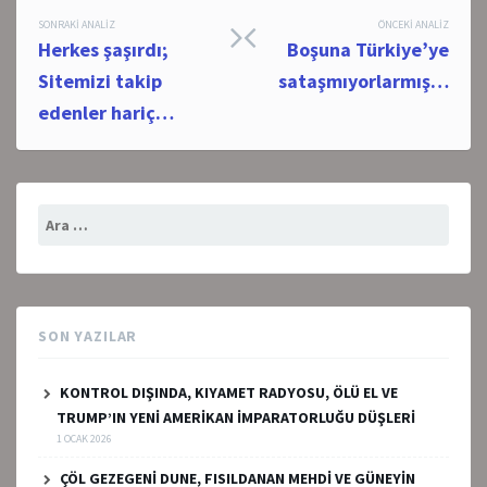
Post
SONRAKI ANALIZ
ÖNCEKI ANALIZ
Herkes şaşırdı;
Boşuna Türkiye’ye
navigation
Sitemizi takip
sataşmıyorlarmış…
edenler hariç…
Arama:
SON YAZILAR
KONTROL DIŞINDA, KIYAMET RADYOSU, ÖLÜ EL VE
TRUMP’IN YENİ AMERİKAN İMPARATORLUĞU DÜŞLERİ
1 OCAK 2026
ÇÖL GEZEGENİ DUNE, FISILDANAN MEHDİ VE GÜNEYİN