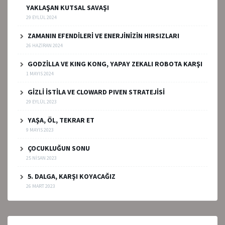
YAKLAŞAN KUTSAL SAVAŞI
29 EYLÜL 2024
ZAMANIN EFENDİLERİ VE ENERJİNİZİN HIRSIZLARI
26 HAZIRAN 2024
GODZİLLA VE KING KONG, YAPAY ZEKALI ROBOTA KARŞI
1 MAYIS 2024
GİZLİ İSTİLA VE CLOWARD PIVEN STRATEJİSİ
29 EYLÜL 2023
YAŞA, ÖL, TEKRAR ET
9 MAYIS 2023
ÇOCUKLUĞUN SONU
25 NISAN 2023
5. DALGA, KARŞI KOYACAĞIZ
26 MART 2023