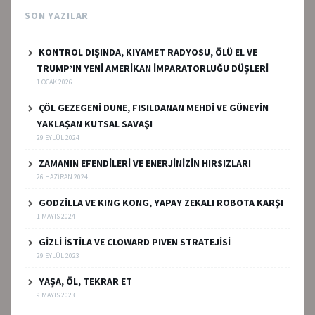
SON YAZILAR
KONTROL DIŞINDA, KIYAMET RADYOSU, ÖLÜ EL VE
TRUMP’IN YENİ AMERİKAN İMPARATORLUĞU DÜŞLERİ
1 OCAK 2026
ÇÖL GEZEGENİ DUNE, FISILDANAN MEHDİ VE GÜNEYİN
YAKLAŞAN KUTSAL SAVAŞI
29 EYLÜL 2024
ZAMANIN EFENDİLERİ VE ENERJİNİZİN HIRSIZLARI
26 HAZIRAN 2024
GODZİLLA VE KING KONG, YAPAY ZEKALI ROBOTA KARŞI
1 MAYIS 2024
GİZLİ İSTİLA VE CLOWARD PIVEN STRATEJİSİ
29 EYLÜL 2023
YAŞA, ÖL, TEKRAR ET
9 MAYIS 2023