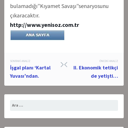
bulamadığı”Kıyamet Savaşı”senaryosunu
çıkaracaktır.
http://www.yenisoz.com.tr
Post
SONRAKI ANALIZ
ÖNCEKI ANALIZ
İşgal planı ‘Kartal
II. Ekonomik tetikçi
navigation
Yuvası’ndan.
de yetişti…
Arama: