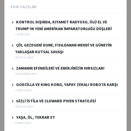
SON YAZILAR
KONTROL DIŞINDA, KIYAMET RADYOSU, ÖLÜ EL VE
TRUMP’IN YENİ AMERİKAN İMPARATORLUĞU DÜŞLERİ
1 OCAK 2026
ÇÖL GEZEGENİ DUNE, FISILDANAN MEHDİ VE GÜNEYİN
YAKLAŞAN KUTSAL SAVAŞI
29 EYLÜL 2024
ZAMANIN EFENDİLERİ VE ENERJİNİZİN HIRSIZLARI
26 HAZIRAN 2024
GODZİLLA VE KING KONG, YAPAY ZEKALI ROBOTA KARŞI
1 MAYIS 2024
GİZLİ İSTİLA VE CLOWARD PIVEN STRATEJİSİ
29 EYLÜL 2023
YAŞA, ÖL, TEKRAR ET
9 MAYIS 2023