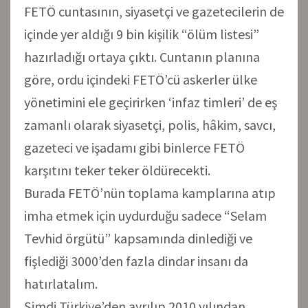
FETÖ cuntasının, siyasetçi ve gazetecilerin de
içinde yer aldığı 9 bin kişilik “ölüm listesi”
hazırladığı ortaya çıktı. Cuntanın planına
göre, ordu içindeki FETÖ’cü askerler ülke
yönetimini ele geçirirken ‘infaz timleri’ de eş
zamanlı olarak siyasetçi, polis, hâkim, savcı,
gazeteci ve işadamı gibi binlerce FETÖ
karşıtını teker teker öldürecekti.
Burada FETÖ’nün toplama kamplarına atıp
imha etmek için uydurduğu sadece “Selam
Tevhid örgütü” kapsamında dinlediği ve
fişlediği 3000’den fazla dindar insanı da
hatırlatalım.
Şimdi Türkiye’den ayrılıp 2010 yılından