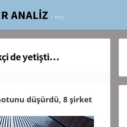
R ANALİZ
Blog
kçi de yetişti…