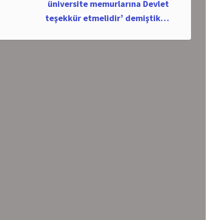
üniversite memurlarına Devlet
teşekkür etmelidir’ demiştik…