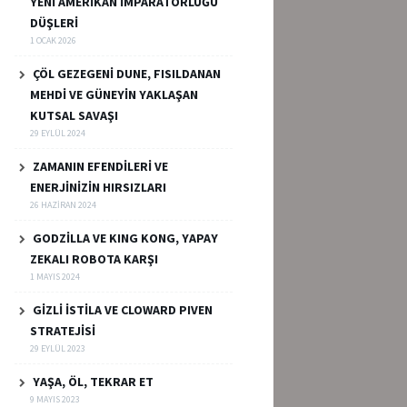
YENİ AMERİKAN İMPARATORLUĞU
DÜŞLERİ
1 OCAK 2026
ÇÖL GEZEGENİ DUNE, FISILDANAN
MEHDİ VE GÜNEYİN YAKLAŞAN
KUTSAL SAVAŞI
29 EYLÜL 2024
ZAMANIN EFENDİLERİ VE
ENERJİNİZİN HIRSIZLARI
26 HAZIRAN 2024
GODZİLLA VE KING KONG, YAPAY
ZEKALI ROBOTA KARŞI
1 MAYIS 2024
GİZLİ İSTİLA VE CLOWARD PIVEN
STRATEJİSİ
29 EYLÜL 2023
YAŞA, ÖL, TEKRAR ET
9 MAYIS 2023