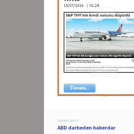
Post
SONRAKI ANALIZ
ABD darbeden haberdar