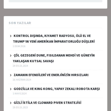
SON YAZILAR
KONTROL DIŞINDA, KIYAMET RADYOSU, ÖLÜ EL VE
TRUMP’IN YENİ AMERİKAN İMPARATORLUĞU DÜŞLERİ
1 OCAK 2026
ÇÖL GEZEGENİ DUNE, FISILDANAN MEHDİ VE GÜNEYİN
YAKLAŞAN KUTSAL SAVAŞI
29 EYLÜL 2024
ZAMANIN EFENDİLERİ VE ENERJİNİZİN HIRSIZLARI
26 HAZIRAN 2024
GODZİLLA VE KING KONG, YAPAY ZEKALI ROBOTA KARŞI
1 MAYIS 2024
GİZLİ İSTİLA VE CLOWARD PIVEN STRATEJİSİ
29 EYLÜL 2023