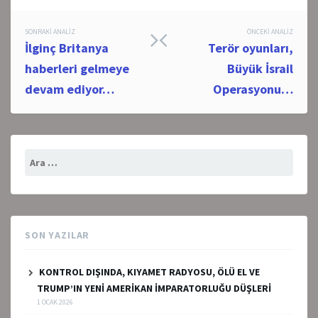
Post
SONRAKI ANALIZ
ÖNCEKI ANALIZ
İlginç Britanya
Terör oyunları,
navigation
haberleri gelmeye
Büyük İsrail
devam ediyor…
Operasyonu…
Arama:
SON YAZILAR
KONTROL DIŞINDA, KIYAMET RADYOSU, ÖLÜ EL VE
TRUMP’IN YENİ AMERİKAN İMPARATORLUĞU DÜŞLERİ
1 OCAK 2026