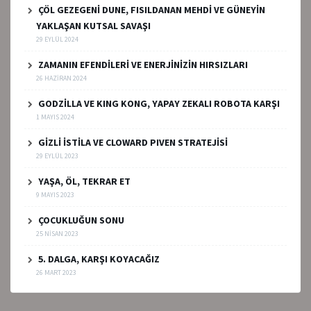
ÇÖL GEZEGENİ DUNE, FISILDANAN MEHDİ VE GÜNEYİN
YAKLAŞAN KUTSAL SAVAŞI
29 EYLÜL 2024
ZAMANIN EFENDİLERİ VE ENERJİNİZİN HIRSIZLARI
26 HAZIRAN 2024
GODZİLLA VE KING KONG, YAPAY ZEKALI ROBOTA KARŞI
1 MAYIS 2024
GİZLİ İSTİLA VE CLOWARD PIVEN STRATEJİSİ
29 EYLÜL 2023
YAŞA, ÖL, TEKRAR ET
9 MAYIS 2023
ÇOCUKLUĞUN SONU
25 NISAN 2023
5. DALGA, KARŞI KOYACAĞIZ
26 MART 2023