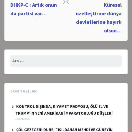
Post
DHKP-C : Artık onun
Küresel
navigation
da partisi var…
özelleştirme dünya
devletlerine hayırlı
olsun…
Arama:
SON YAZILAR
KONTROL DIŞINDA, KIYAMET RADYOSU, ÖLÜ EL VE
TRUMP’IN YENİ AMERİKAN İMPARATORLUĞU DÜŞLERİ
1 OCAK 2026
ÇÖL GEZEGENİ DUNE, FISILDANAN MEHDİ VE GÜNEYİN