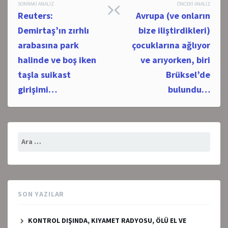
Post
SONRAKI ANALIZ
ÖNCEKI ANALIZ
Reuters:
Avrupa (ve onların
navigation
Demirtaş’ın zırhlı
bize iliştirdikleri)
arabasına park
çocuklarına ağlıyor
halinde ve boş iken
ve arıyorken, biri
taşla suikast
Brüksel’de
girişimi…
bulundu…
Arama:
SON YAZILAR
KONTROL DIŞINDA, KIYAMET RADYOSU, ÖLÜ EL VE