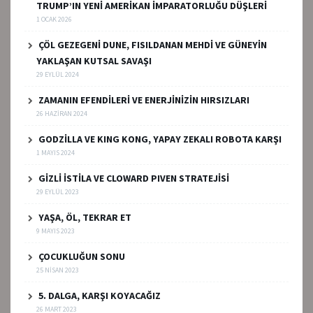
TRUMP’IN YENİ AMERİKAN İMPARATORLUĞU DÜŞLERİ
1 OCAK 2026
ÇÖL GEZEGENİ DUNE, FISILDANAN MEHDİ VE GÜNEYİN
YAKLAŞAN KUTSAL SAVAŞI
29 EYLÜL 2024
ZAMANIN EFENDİLERİ VE ENERJİNİZİN HIRSIZLARI
26 HAZIRAN 2024
GODZİLLA VE KING KONG, YAPAY ZEKALI ROBOTA KARŞI
1 MAYIS 2024
GİZLİ İSTİLA VE CLOWARD PIVEN STRATEJİSİ
29 EYLÜL 2023
YAŞA, ÖL, TEKRAR ET
9 MAYIS 2023
ÇOCUKLUĞUN SONU
25 NISAN 2023
5. DALGA, KARŞI KOYACAĞIZ
26 MART 2023