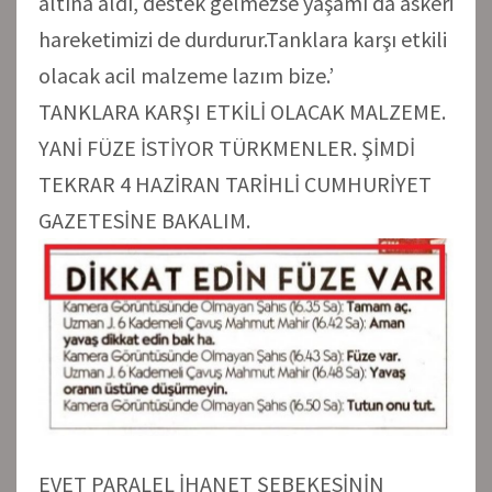
altına aldı, destek gelmezse yaşamı da askeri
hareketimizi de durdurur.Tanklara karşı etkili
olacak acil malzeme lazım bize.’
TANKLARA KARŞI ETKİLİ OLACAK MALZEME.
YANİ FÜZE İSTİYOR TÜRKMENLER. ŞİMDİ
TEKRAR 4 HAZİRAN TARİHLİ CUMHURİYET
GAZETESİNE BAKALIM.
EVET PARALEL İHANET ŞEBEKESİNİN