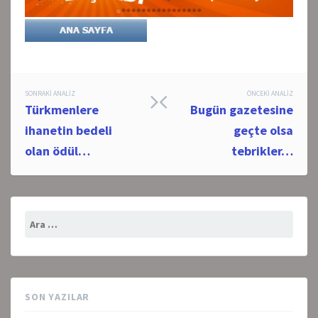
Post
SONRAKI ANALIZ
ÖNCEKI ANALIZ
Türkmenlere
Bugün gazetesine
navigation
ihanetin bedeli
geçte olsa
olan ödül…
tebrikler…
Arama:
SON YAZILAR