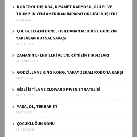
KONTROL DIŞINDA, KIYAMET RADYOSU, ÖLÜ EL VE
TRUMP’IN YENİ AMERİKAN İMPARATORLUĞU DÜŞLERİ
1 OCAK 2026
ÇÖL GEZEGENİ DUNE, FISILDANAN MEHDİ VE GÜNEYİN
YAKLAŞAN KUTSAL SAVAŞI
29 EYLÜL 2024
ZAMANIN EFENDİLERİ VE ENERJİNİZİN HIRSIZLARI
26 HAZIRAN 2024
GODZİLLA VE KING KONG, YAPAY ZEKALI ROBOTA KARŞI
1 MAYIS 2024
GİZLİ İSTİLA VE CLOWARD PIVEN STRATEJİSİ
29 EYLÜL 2023
YAŞA, ÖL, TEKRAR ET
9 MAYIS 2023
ÇOCUKLUĞUN SONU
25 NISAN 2023