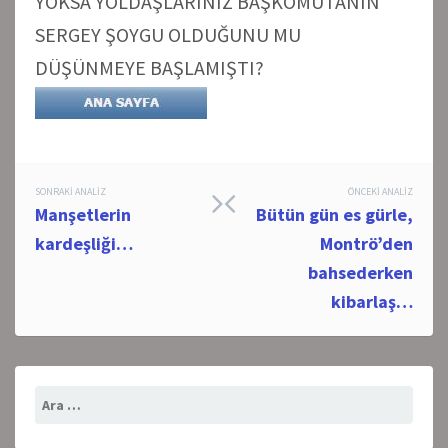
YOKSA YOLDAŞLARINIZ BAŞKOMUTANIN
SERGEY ŞOYGU OLDUĞUNU MU
DÜŞÜNMEYE BAŞLAMIŞTI?
Post
SONRAKI ANALIZ
ÖNCEKI ANALIZ
Manşetlerin
Bütün gün es gürle,
navigation
kardeşliği…
Montrö’den
bahsederken
kibarlaş…
Arama: