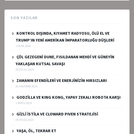
SON YAZILAR
KONTROL DIŞINDA, KIYAMET RADYOSU, ÖLÜ EL VE
TRUMP’IN YENİ AMERİKAN İMPARATORLUĞU DÜŞLERİ
1 OCAK 2026
ÇÖL GEZEGENİ DUNE, FISILDANAN MEHDİ VE GÜNEYİN
YAKLAŞAN KUTSAL SAVAŞI
29 EYLÜL 2024
ZAMANIN EFENDİLERİ VE ENERJİNİZİN HIRSIZLARI
26 HAZIRAN 2024
GODZİLLA VE KING KONG, YAPAY ZEKALI ROBOTA KARŞI
1 MAYIS 2024
GİZLİ İSTİLA VE CLOWARD PIVEN STRATEJİSİ
29 EYLÜL 2023
YAŞA, ÖL, TEKRAR ET