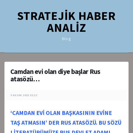
STRATEJİK HABER
ANALİZ
Blog
Camdan evi olan diye başlar Rus
atasözü…
9 KASIM 2015 02:22
‘CAMDAN EVİ OLAN BAŞKASININ EVİNE
TAŞ ATMASIN’ DER RUS ATASÖZÜ. BU SÖZÜ
LİTERATÜRÜMÜZE RUS DEVLET ADAMI