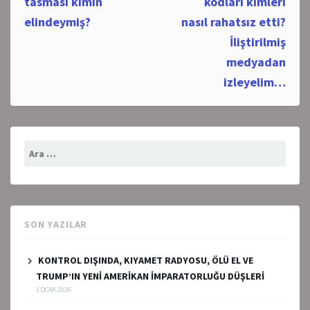
navigation
tasması kimin
kodları kimleri
elindeymiş?
nasıl rahatsız etti?
İliştirilmiş
medyadan
izleyelim…
Arama:
SON YAZILAR
KONTROL DIŞINDA, KIYAMET RADYOSU, ÖLÜ EL VE
TRUMP’IN YENİ AMERİKAN İMPARATORLUĞU DÜŞLERİ
1 OCAK 2026