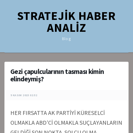
STRATEJİK HABER
ANALİZ
Blog
Gezi çapulcularının tasması kimin
elindeymiş?
9 KASIM 2015 02:52
HER FIRSATTA AK PARTİYİ KÜRESELCİ
OLMAKLA ABD’Cİ OLMAKLA SUÇLAYANLARIN
GELDİĞİ SON NOKTA. SOLCU OLMA