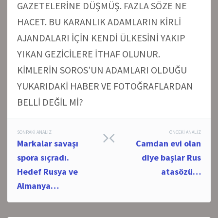
GAZETELERİNE DÜŞMÜŞ. FAZLA SÖZE NE
HACET. BU KARANLIK ADAMLARIN KİRLİ
AJANDALARI İÇİN KENDİ ÜLKESİNİ YAKIP
YIKAN GEZİCİLERE İTHAF OLUNUR.
KİMLERİN SOROS’UN ADAMLARI OLDUĞU
YUKARIDAKİ HABER VE FOTOĞRAFLARDAN
BELLİ DEĞİL Mİ?
Post
SONRAKI ANALIZ
ÖNCEKI ANALIZ
Markalar savaşı
Camdan evi olan
navigation
spora sıçradı.
diye başlar Rus
Hedef Rusya ve
atasözü…
Almanya…