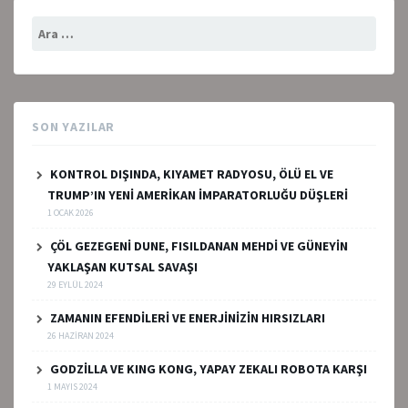
Arama:
SON YAZILAR
KONTROL DIŞINDA, KIYAMET RADYOSU, ÖLÜ EL VE
TRUMP’IN YENİ AMERİKAN İMPARATORLUĞU DÜŞLERİ
1 OCAK 2026
ÇÖL GEZEGENİ DUNE, FISILDANAN MEHDİ VE GÜNEYİN
YAKLAŞAN KUTSAL SAVAŞI
29 EYLÜL 2024
ZAMANIN EFENDİLERİ VE ENERJİNİZİN HIRSIZLARI
26 HAZIRAN 2024
GODZİLLA VE KING KONG, YAPAY ZEKALI ROBOTA KARŞI
1 MAYIS 2024