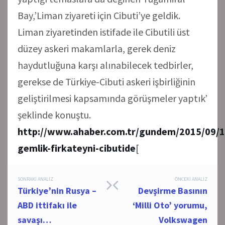
Bay,’Liman ziyareti için Cibuti’ye geldik.
Liman ziyaretinden istifade ile Cibutili üst
düzey askeri makamlarla, gerek deniz
haydutluğuna karşı alınabilecek tedbirler,
gerekse de Türkiye-Cibuti askeri işbirliğinin
geliştirilmesi kapsamında görüşmeler yaptık’
şeklinde konuştu.
http://www.ahaber.com.tr/gundem/2015/09/1
gemlik-firkateyni-cibutide
[
Post
SONRAKI ANALIZ
ÖNCEKI ANALIZ
Türkiye’nin Rusya –
Devşirme Basının
navigation
ABD ittifakı ile
‘Milli Oto’ yorumu,
savaşı…
Volkswagen