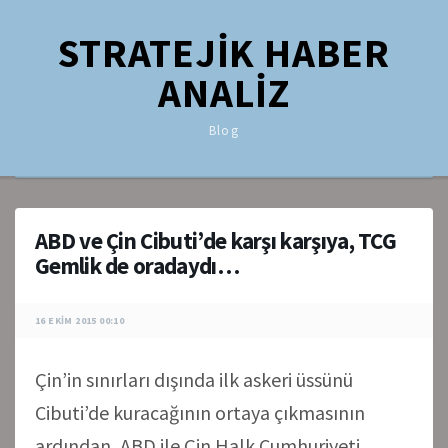
STRATEJİK HABER
ANALİZ
Blog
ABD ve Çin Cibuti’de karşı karşıya, TCG
Gemlik de oradaydı…
16 EKIM 2015 00:10
Çin’in sınırları dışında ilk askeri üssünü
Cibuti’de kuracağının ortaya çıkmasının
ardından, ABD ile Çin Halk Cumhuriyeti