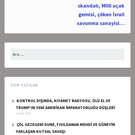
skandalı, Milli uçak
gemisi, çöken İsrail
savunma sanayisi…
Arama:
SON YAZILAR
KONTROL DIŞINDA, KIYAMET RADYOSU, ÖLÜ EL VE
TRUMP’IN YENİ AMERİKAN İMPARATORLUĞU DÜŞLERİ
1 OCAK 2026
ÇÖL GEZEGENİ DUNE, FISILDANAN MEHDİ VE GÜNEYİN
YAKLAŞAN KUTSAL SAVAŞI