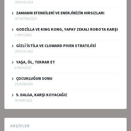
29 EYLÜL 2024
ZAMANIN EFENDİLERİ VE ENERJİNİZİN HIRSIZLARI
26 HAZIRAN 2024
GODZİLLA VE KING KONG, YAPAY ZEKALI ROBOTA KARŞI
1 MAYIS 2024
GİZLİ İSTİLA VE CLOWARD PIVEN STRATEJİSİ
29 EYLÜL 2023
YAŞA, ÖL, TEKRAR ET
9 MAYIS 2023
ÇOCUKLUĞUN SONU
25 NISAN 2023
5. DALGA, KARŞI KOYACAĞIZ
26 MART 2023
ARŞIVLER