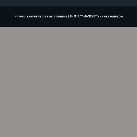
PROUDLY POWERED BY WORDPRESS
|
THEME: TDMACRO BY
THEMES HARBOR