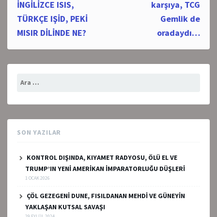
İNGİLİZCE ISIS,
karşıya, TCG
TÜRKÇE IŞİD, PEKİ
Gemlik de
MISIR DİLİNDE NE?
oradaydı…
Arama:
SON YAZILAR
KONTROL DIŞINDA, KIYAMET RADYOSU, ÖLÜ EL VE
TRUMP’IN YENİ AMERİKAN İMPARATORLUĞU DÜŞLERİ
1 OCAK 2026
ÇÖL GEZEGENİ DUNE, FISILDANAN MEHDİ VE GÜNEYİN
YAKLAŞAN KUTSAL SAVAŞI
29 EYLÜL 2024