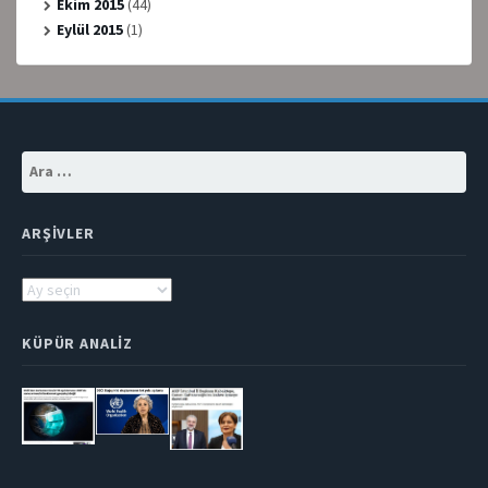
Ekim 2015
(44)
Eylül 2015
(1)
Arama:
ARŞIVLER
Arşivler
KÜPÜR ANALIZ