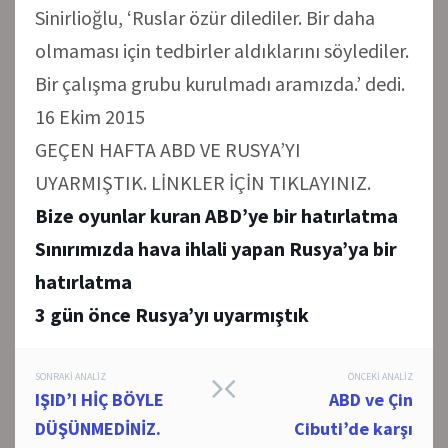
Sinirlioğlu, ‘Ruslar özür dilediler. Bir daha
olmaması için tedbirler aldıklarını söylediler.
Bir çalışma grubu kurulmadı aramızda.’ dedi.
16 Ekim 2015
GEÇEN HAFTA ABD VE RUSYA’YI
UYARMIŞTIK. LİNKLER İÇİN TIKLAYINIZ.
Bize oyunlar kuran ABD’ye bir hatırlatma
Sınırımızda hava ihlali yapan Rusya’ya bir
hatırlatma
3 gün önce Rusya’yı uyarmıştık
Post
SONRAKI ANALIZ
ÖNCEKI ANALIZ
IŞID’I HİÇ BÖYLE
ABD ve Çin
navigation
DÜŞÜNMEDİNİZ.
Cibuti’de karşı