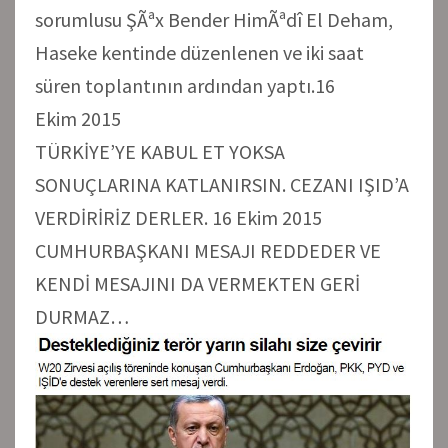
sorumlusu ŞÃªx Bender HimÃªdî El Deham,
Haseke kentinde düzenlenen ve iki saat
süren toplantının ardından yaptı.16
Ekim 2015
TÜRKİYE’YE KABUL ET YOKSA
SONUÇLARINA KATLANIRSIN. CEZANI IŞID’A
VERDİRİRİZ DERLER. 16 Ekim 2015
CUMHURBAŞKANI MESAJI REDDEDER VE
KENDİ MESAJINI DA VERMEKTEN GERİ
DURMAZ…