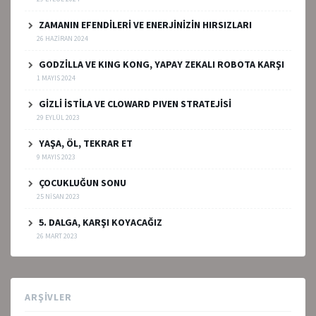
ZAMANIN EFENDİLERİ VE ENERJİNİZİN HIRSIZLARI
26 HAZIRAN 2024
GODZİLLA VE KING KONG, YAPAY ZEKALI ROBOTA KARŞI
1 MAYIS 2024
GİZLİ İSTİLA VE CLOWARD PIVEN STRATEJİSİ
29 EYLÜL 2023
YAŞA, ÖL, TEKRAR ET
9 MAYIS 2023
ÇOCUKLUĞUN SONU
25 NISAN 2023
5. DALGA, KARŞI KOYACAĞIZ
26 MART 2023
ARŞIVLER