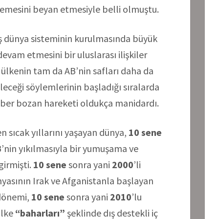
temesini beyan etmesiyle belli olmuştu.
ş dünya sisteminin kurulmasında büyük
vam etmesini bir uluslarası ilişkiler
ülkenin tam da AB’nin safları daha da
leceği söylemlerinin başladığı sıralarda
ber bozan hareketi oldukça manidardı.
 en sıcak yıllarını yaşayan dünya,
10
sene
CB’nin yıkılmasıyla bir yumuşama ve
irmişti.
10
sene
sonra yani
2000
’li
nyasının Irak ve Afganistanla başlayan
 dönemi,
10
sene
sonra yani
2010
’lu
ülke
“baharları”
şeklinde dış destekli iç