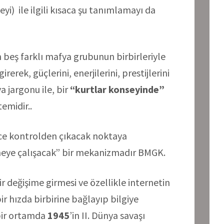
i) ile ilgili kısaca şu tanımlamayı da
 beş farklı mafya grubunun birbirleriyle
erek, güçlerini, enerjilerini, prestijlerini
 jargonu ile, bir
“kurtlar konseyinde”
emidir..
ice kontrolden çıkacak noktaya
meye çalışacak” bir mekanizmadır BMGK.
 değişime girmesi ve özellikle internetin
ir hızda birbirine bağlayıp bilgiye
bir ortamda
1945
’in II. Dünya savaşı