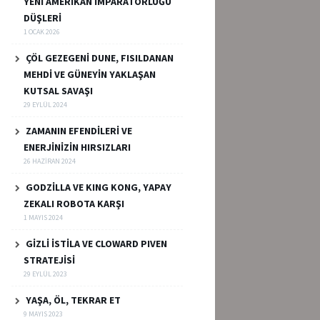
YENİ AMERİKAN İMPARATORLUĞU
DÜŞLERİ
1 OCAK 2026
ÇÖL GEZEGENİ DUNE, FISILDANAN
MEHDİ VE GÜNEYİN YAKLAŞAN
KUTSAL SAVAŞI
29 EYLÜL 2024
ZAMANIN EFENDİLERİ VE
ENERJİNİZİN HIRSIZLARI
26 HAZIRAN 2024
GODZİLLA VE KING KONG, YAPAY
ZEKALI ROBOTA KARŞI
1 MAYIS 2024
GİZLİ İSTİLA VE CLOWARD PIVEN
STRATEJİSİ
29 EYLÜL 2023
YAŞA, ÖL, TEKRAR ET
9 MAYIS 2023