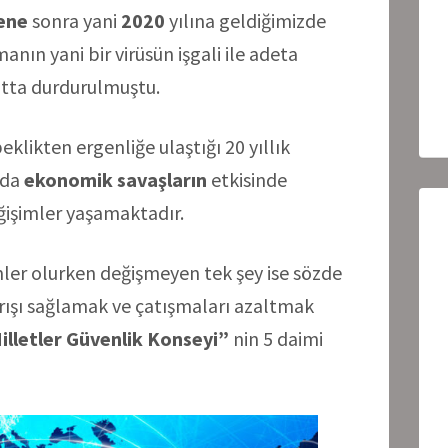
ene
sonra yani
2020
yılına geldiğimizde
nın yani bir virüsün işgali ile adeta
atta durdurulmuştu.
eklikten ergenliğe ulaştığı 20 yıllık
da
ekonomik savaşların
etkisinde
işimler yaşamaktadır.
er olurken değişmeyen tek şey ise sözde
rışı sağlamak ve çatışmaları azaltmak
illetler Güvenlik Konseyi”
nin 5 daimi