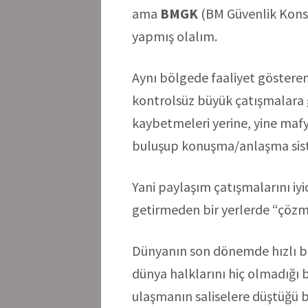
ama
BMGK
(BM Güvenlik Konsey
yapmış olalım.
Aynı bölgede faaliyet gösteren
kontrolsüz büyük çatışmalara gir
kaybetmeleri yerine, yine mafya
buluşup konuşma/anlaşma sist
Yani paylaşım çatışmalarını iy
getirmeden bir yerlerde “çöz
Dünyanın son dönemde hızlı bir
dünya halklarını hiç olmadığı b
ulaşmanın saliselere düştüğü 