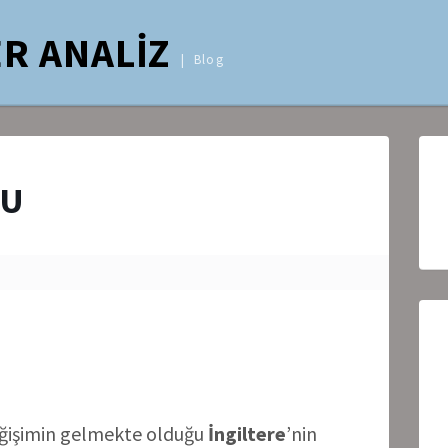
R ANALİZ
Blog
NU
eğişimin gelmekte olduğu
İngiltere
’nin