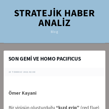
STRATEJİK HABER
ANALİZ
Blog
SON GEMİ VE HOMO PACIFICUS
23 TEMMUZ 2021 02:08
Ömer Kayani
Bir virüsün oluşturduğu
“kızıl grip”
(red flue)