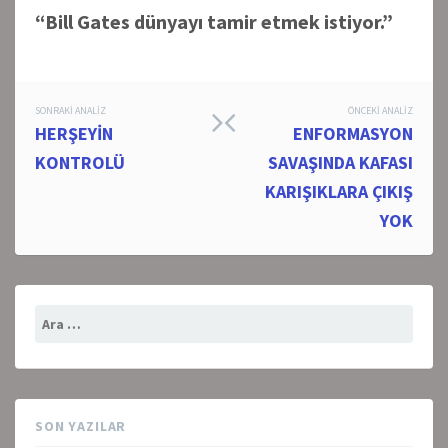
“Bill Gates dünyayı tamir etmek istiyor.”
Post
SONRAKI ANALIZ
ÖNCEKI ANALIZ
HERŞEYİN
ENFORMASYON
navigation
KONTROLÜ
SAVAŞINDA KAFASI
KARIŞIKLARA ÇIKIŞ
YOK
Arama:
SON YAZILAR