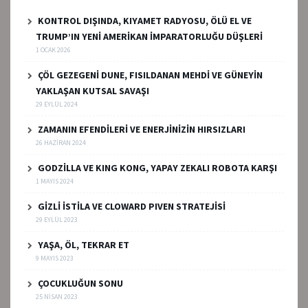
KONTROL DIŞINDA, KIYAMET RADYOSU, ÖLÜ EL VE
TRUMP’IN YENİ AMERİKAN İMPARATORLUĞU DÜŞLERİ
1 OCAK 2026
ÇÖL GEZEGENİ DUNE, FISILDANAN MEHDİ VE GÜNEYİN
YAKLAŞAN KUTSAL SAVAŞI
29 EYLÜL 2024
ZAMANIN EFENDİLERİ VE ENERJİNİZİN HIRSIZLARI
26 HAZIRAN 2024
GODZİLLA VE KING KONG, YAPAY ZEKALI ROBOTA KARŞI
1 MAYIS 2024
GİZLİ İSTİLA VE CLOWARD PIVEN STRATEJİSİ
29 EYLÜL 2023
YAŞA, ÖL, TEKRAR ET
9 MAYIS 2023
ÇOCUKLUĞUN SONU
25 NISAN 2023