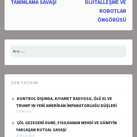
navigation
TANIMLAMA SAVAŞI
DİJİTALLEŞME VE
ROBOTLAR
ÖNGÖRÜSÜ
Arama:
SON YAZILAR
KONTROL DIŞINDA, KIYAMET RADYOSU, ÖLÜ EL VE
TRUMP’IN YENİ AMERİKAN İMPARATORLUĞU DÜŞLERİ
1 OCAK 2026
ÇÖL GEZEGENİ DUNE, FISILDANAN MEHDİ VE GÜNEYİN
YAKLAŞAN KUTSAL SAVAŞI
29 EYLÜL 2024