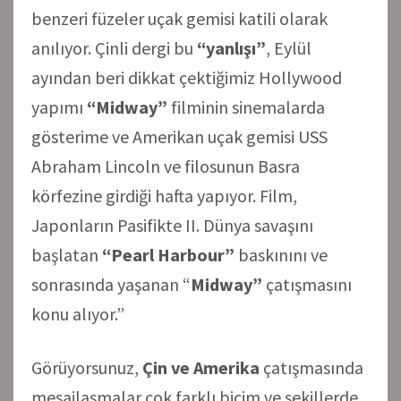
benzeri füzeler uçak gemisi katili olarak
anılıyor. Çinli dergi bu
“yanlışı”
, Eylül
ayından beri dikkat çektiğimiz Hollywood
yapımı
“Midway”
filminin sinemalarda
gösterime ve Amerikan uçak gemisi USS
Abraham Lincoln ve filosunun Basra
körfezine girdiği hafta yapıyor. Film,
Japonların Pasifikte II. Dünya savaşını
başlatan
“Pearl Harbour”
baskınını ve
sonrasında yaşanan “
Midway”
çatışmasını
konu alıyor.”
Görüyorsunuz,
Çin ve Amerika
çatışmasında
mesajlaşmalar çok farklı biçim ve şekillerde