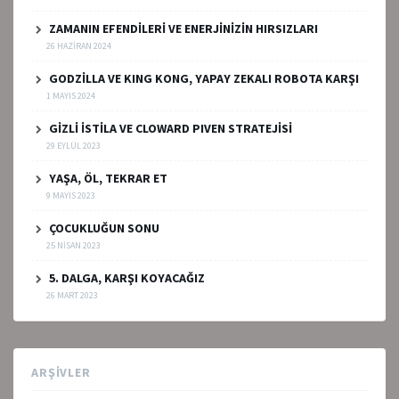
ZAMANIN EFENDİLERİ VE ENERJİNİZİN HIRSIZLARI
26 HAZIRAN 2024
GODZİLLA VE KING KONG, YAPAY ZEKALI ROBOTA KARŞI
1 MAYIS 2024
GİZLİ İSTİLA VE CLOWARD PIVEN STRATEJİSİ
29 EYLÜL 2023
YAŞA, ÖL, TEKRAR ET
9 MAYIS 2023
ÇOCUKLUĞUN SONU
25 NISAN 2023
5. DALGA, KARŞI KOYACAĞIZ
26 MART 2023
ARŞIVLER