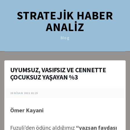
STRATEJİK HABER
ANALİZ
Blog
UYUMSUZ, VASIFSIZ VE CENNETTE
ÇOCUKSUZ YAŞAYAN %3
28 NISAN 2021 01:25
Ömer Kayani
Fuzuli’den ödünç aldığımız
“yazsan faydası