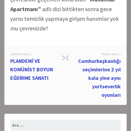
Apartmanı”
adlı dizi bittikten sonra gece
yarısı temizlik yapmaya girişen hanımlar yok
mu çevrenizde?
Post
SONRAKI ANALIZ
ÖNCEKI ANALIZ
PLANDEMİ VE
Cumhurbaşkanlığı
navigation
KOMÜNİST BOYUN
seçimlerine 2 yıl
EĞDİRME SANATI
kala yine aynı
yurtseverlik
oyunları
Arama: