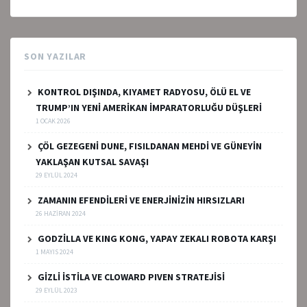
SON YAZILAR
KONTROL DIŞINDA, KIYAMET RADYOSU, ÖLÜ EL VE
TRUMP’IN YENİ AMERİKAN İMPARATORLUĞU DÜŞLERİ
1 OCAK 2026
ÇÖL GEZEGENİ DUNE, FISILDANAN MEHDİ VE GÜNEYİN
YAKLAŞAN KUTSAL SAVAŞI
29 EYLÜL 2024
ZAMANIN EFENDİLERİ VE ENERJİNİZİN HIRSIZLARI
26 HAZIRAN 2024
GODZİLLA VE KING KONG, YAPAY ZEKALI ROBOTA KARŞI
1 MAYIS 2024
GİZLİ İSTİLA VE CLOWARD PIVEN STRATEJİSİ
29 EYLÜL 2023