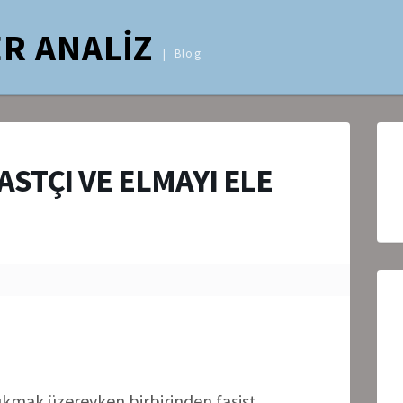
R ANALİZ
Blog
ASTÇI VE ELMAYI ELE
çıkmak üzereyken birbirinden faşist