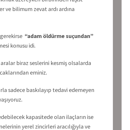
ler ve bilimum zevat ardı ardına
n gerekirse
“adam öldürme suçundan”
si konusu idi.
 aralar biraz seslerini kesmiş olsalarda
caklarından eminiz.
larla sadece baskılayıp tedavi edemeyen
yaşıyoruz.
debilecek kapasitede olan ilaçların ise
elerinin yerel zincirleri aracılığıyla ve