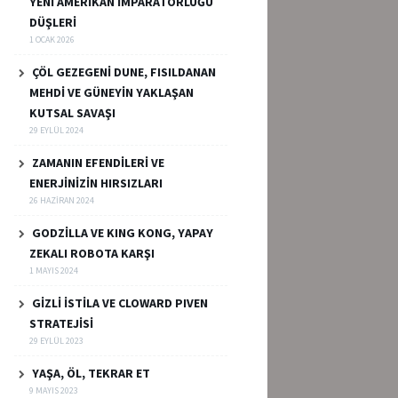
YENİ AMERİKAN İMPARATORLUĞU
DÜŞLERİ
1 OCAK 2026
ÇÖL GEZEGENİ DUNE, FISILDANAN
MEHDİ VE GÜNEYİN YAKLAŞAN
KUTSAL SAVAŞI
29 EYLÜL 2024
ZAMANIN EFENDİLERİ VE
ENERJİNİZİN HIRSIZLARI
26 HAZIRAN 2024
GODZİLLA VE KING KONG, YAPAY
ZEKALI ROBOTA KARŞI
1 MAYIS 2024
GİZLİ İSTİLA VE CLOWARD PIVEN
STRATEJİSİ
29 EYLÜL 2023
YAŞA, ÖL, TEKRAR ET
9 MAYIS 2023