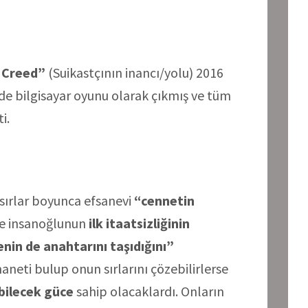
s Creed”
(Suikastçının inancı/yolu) 2016
de bilgisayar oyunu olarak çıkmış ve tüm
ti.
başlıyor:
asırlar boyunca efsanevi
“cennetin
ce insanoğlunun
ilk itaatsizliğinin
nin de anahtarını taşıdığını”
aneti bulup onun sırlarını çözebilirlerse
bilecek güce
sahip olacaklardı. Onların