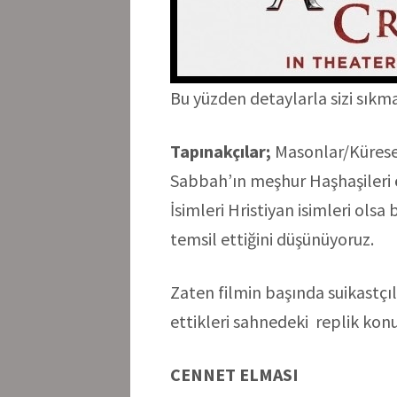
Bu yüzden detaylarla sizi sık
Tapınakçılar;
Masonlar/Küresel
Sabbah’ın meşhur Haşhaşileri 
İsimleri Hristiyan isimleri ols
temsil ettiğini düşünüyoruz.
Zaten filmin başında suikastçı
ettikleri sahnedeki replik kon
CENNET ELMASI