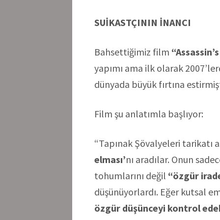
SUİKASTÇININ İNANCI
Bahsettiğimiz film
“Assassin’
yapımı ama ilk olarak 2007’ler
dünyada büyük fırtına estirmiş
Film şu anlatımla 
“Tapınak Şövalyeleri tarikatı 
elması’
nı aradılar. Onun sade
tohumlarını değil
“özgür irade
düşünüyorlardı. Eğer kutsal em
özgür düşünceyi kontrol ede