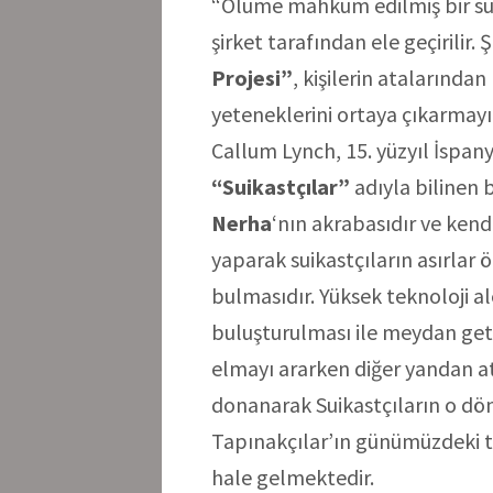
“Ölüme mahkum edilmiş bir suç
şirket tarafından ele geçirilir.
Projesi”
, kişilerin atalarında
yeteneklerini ortaya çıkarmay
Callum Lynch, 15. yüzyıl İspa
“Suikastçılar”
adıyla bilinen 
Nerha
‘nın akrabasıdır ve kend
yaparak suikastçıların asırlar 
bulmasıdır. Yüksek teknoloji al
buluşturulması ile meydan get
elmayı ararken diğer yandan a
donanarak Suikastçıların o d
Tapınakçılar’ın günümüzdeki t
hale gelmektedir.