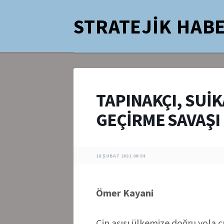
STRATEJİK HABE
TAPINAKÇI, SUİK
GEÇİRME SAVAŞI
18 ŞUBAT 2021 00:54
Ömer Kayani
Çin aşısı ülkemize doğru yola 