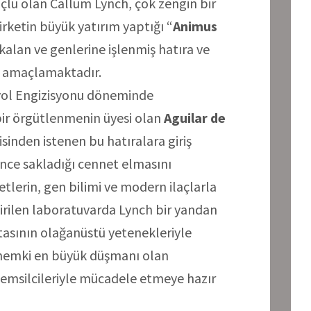
lu olan Callum Lynch, çok zengin bir
 Şirketin büyük yatırım yaptığı “
Animus
n kalan ve genlerine işlenmiş hatıra ve
ı amaçlamaktadır.
nyol Engizisyonu döneminde
bir örgütlenmenin üyesi olan
Aguilar de
isinden istenen bu hatıralara giriş
önce sakladığı cennet elmasını
etlerin, gen bilimi ve modern ilaçlarla
irilen laboratuvarda Lynch bir yandan
tasının olağanüstü yetenekleriyle
önemki en büyük düşmanı olan
emsilcileriyle mücadele etmeye hazır