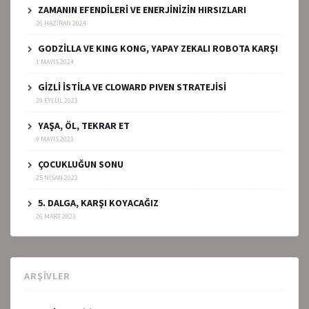
ZAMANIN EFENDİLERİ VE ENERJİNİZİN HIRSIZLARI
26 HAZIRAN 2024
GODZİLLA VE KING KONG, YAPAY ZEKALI ROBOTA KARŞI
1 MAYIS 2024
GİZLİ İSTİLA VE CLOWARD PIVEN STRATEJİSİ
29 EYLÜL 2023
YAŞA, ÖL, TEKRAR ET
9 MAYIS 2023
ÇOCUKLUĞUN SONU
25 NISAN 2023
5. DALGA, KARŞI KOYACAĞIZ
26 MART 2023
ARŞIVLER