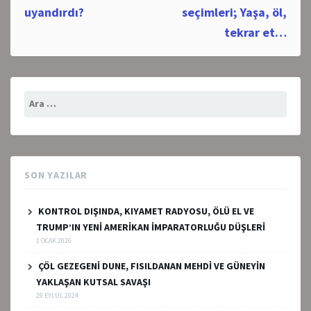
navigation
uyandırdı?
seçimleri; Yaşa, öl,
tekrar et…
Arama:
SON YAZILAR
KONTROL DIŞINDA, KIYAMET RADYOSU, ÖLÜ EL VE
TRUMP’IN YENİ AMERİKAN İMPARATORLUĞU DÜŞLERİ
1 OCAK 2026
ÇÖL GEZEGENİ DUNE, FISILDANAN MEHDİ VE GÜNEYİN
YAKLAŞAN KUTSAL SAVAŞI
29 EYLÜL 2024