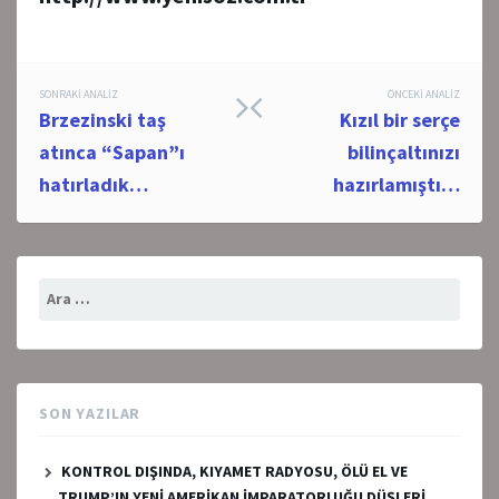
Post
SONRAKI ANALIZ
ÖNCEKI ANALIZ
Brzezinski taş
Kızıl bir serçe
navigation
atınca “Sapan”ı
bilinçaltınızı
hatırladık…
hazırlamıştı…
Arama:
SON YAZILAR
KONTROL DIŞINDA, KIYAMET RADYOSU, ÖLÜ EL VE
TRUMP’IN YENİ AMERİKAN İMPARATORLUĞU DÜŞLERİ