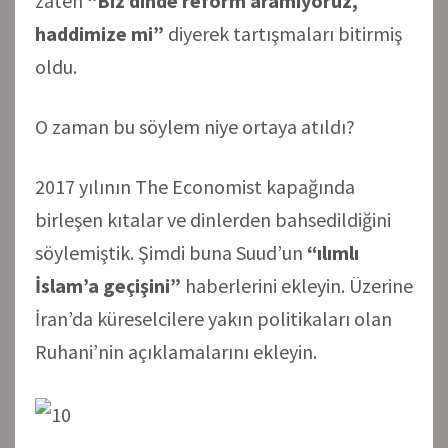
zaten
“Biz dinde reform aramıyoruz,
haddimize mi”
diyerek tartışmaları bitirmiş
oldu.
O zaman bu söylem niye ortaya atıldı?
2017 yılının The Economist kapağında
birleşen kıtalar ve dinlerden bahsedildiğini
söylemiştik. Şimdi buna Suud’un
“ılımlı
İslam’a geçişini”
haberlerini ekleyin. Üzerine
İran’da küreselcilere yakın politikaları olan
Ruhani’nin açıklamalarını ekleyin.