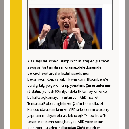
ABD Başkanı Donald Trump
‘ın fitilini ateşlediği ticaret
savaşları tartışmalarının önümüzdeki dönemde
gerçek hayatta daha fazla hissedilmesi
bekleniyor. Konuya yakın kaynakların Bloomberg’e
verdiği bilgiye göre Trump yönetimi,
Çin ürünlerinin
ithalatına yönelik 60 milyar dolarlık tarifeyi en erken
bu hafta açıklamaya hazırlanıyor. ABD Ticaret
Temsilcisi Robert Lighthizer
Çin’in
fikri mülkiyet
konusundaki adımlarını ve ABD şirketlerinin orada iş
yapmanın maliyeti olarak teknolojik “know-how”larını
teslim etmelerini soruşturuyor. ABD yönetiminin
elektronik tüketim mallarından
Çin’de
üretilen