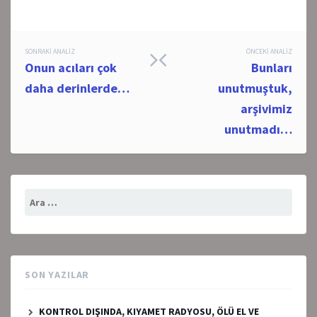
Post
SONRAKI ANALIZ
ÖNCEKI ANALIZ
Onun acıları çok
Bunları
navigation
daha derinlerde…
unutmuştuk,
arşivimiz
unutmadı…
Arama:
SON YAZILAR
KONTROL DIŞINDA, KIYAMET RADYOSU, ÖLÜ EL VE