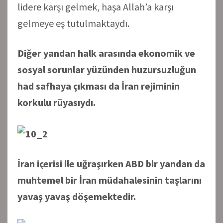
lidere karşı gelmek, haşa Allah’a karşı
gelmeye eş tutulmaktaydı.
Diğer yandan halk arasında ekonomik ve
sosyal sorunlar yüzünden huzursuzluğun
had safhaya çıkması da İran rejiminin
korkulu rüyasıydı.
İran içerisi ile uğraşırken ABD bir yandan da
muhtemel bir İran müdahalesinin taşlarını
yavaş yavaş döşemektedir.