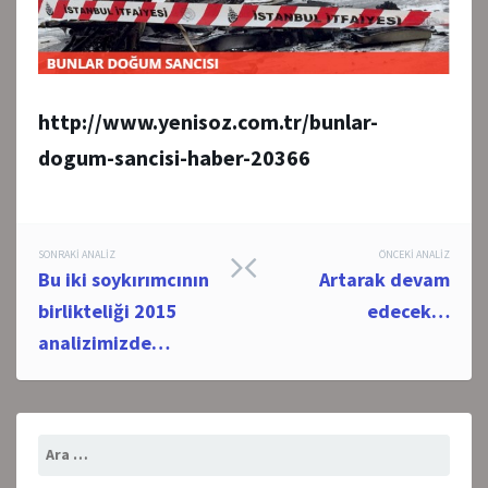
http://www.yenisoz.com.tr/bunlar-
dogum-sancisi-haber-20366
Post
SONRAKI ANALIZ
ÖNCEKI ANALIZ
Bu iki soykırımcının
Artarak devam
navigation
birlikteliği 2015
edecek…
analizimizde…
Arama: