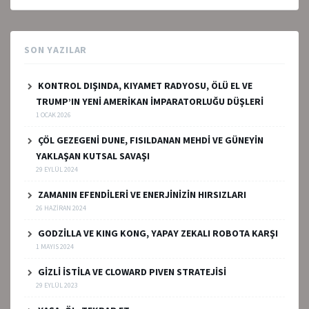
SON YAZILAR
KONTROL DIŞINDA, KIYAMET RADYOSU, ÖLÜ EL VE
TRUMP’IN YENİ AMERİKAN İMPARATORLUĞU DÜŞLERİ
1 OCAK 2026
ÇÖL GEZEGENİ DUNE, FISILDANAN MEHDİ VE GÜNEYİN
YAKLAŞAN KUTSAL SAVAŞI
29 EYLÜL 2024
ZAMANIN EFENDİLERİ VE ENERJİNİZİN HIRSIZLARI
26 HAZIRAN 2024
GODZİLLA VE KING KONG, YAPAY ZEKALI ROBOTA KARŞI
1 MAYIS 2024
GİZLİ İSTİLA VE CLOWARD PIVEN STRATEJİSİ
29 EYLÜL 2023