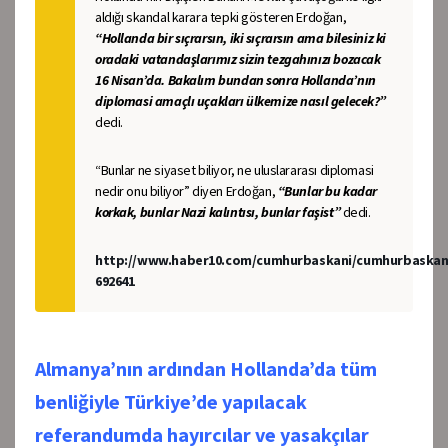
aldığı skandal karara tepki gösteren Erdoğan,
“Hollanda bir sıçrarsın, iki sıçrarsın ama bilesiniz ki
oradaki vatandaşlarımız sizin tezgahınızı bozacak
16 Nisan’da.​
Bakalım bundan sonra Hollanda’nın
diplomasi amaçlı uçakları ülkemize nasıl gelecek?”
dedi.
“Bunlar ne siyaset biliyor, ne uluslararası diplomasi
nedir onu biliyor” diyen Erdoğan,
“Bunlar bu kadar
korkak, bunlar Nazi kalıntısı, bunlar faşist”
dedi.
http://www.haber10.com/cumhurbaskani/cumhurbaska
692641
Almanya’nın ardından Hollanda’da tüm
benliğiyle Türkiye’de yapılacak
referandumda hayırcılar ve yasakçılar