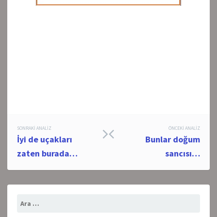
Post
SONRAKI ANALIZ
ÖNCEKI ANALIZ
İyi de uçakları
Bunlar doğum
navigation
zaten burada…
sancısı…
Arama: