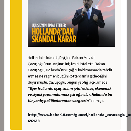
Hollanda hükümeti, Dışişleri Bakanı Mevlüt
Çavuşoğlu’nun uçağının iniş iznini iptal etti. Bakan
Çavuşoğlu, Hollanda’nın uçağını kaldırmamakla tehdit
etmesine rağmen bugün Rotterdam’a gideceğini
duyurmuştu. Çavuşoğlu, bugün yaptığı açıklamada
“Eğer Hollanda uçuş iznimi iptal ederse, ekonomik
ve siyasi yaptırımlarımız çok ağır olur. Hollanda bu
tür yanlış politikalarından vazgeçsin”
demişti.
http://www.haber10.com/guncel/hollanda_cavusoglu_nu
692638