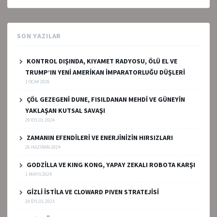
SON YAZILAR
KONTROL DIŞINDA, KIYAMET RADYOSU, ÖLÜ EL VE
TRUMP’IN YENİ AMERİKAN İMPARATORLUĞU DÜŞLERİ
1 OCAK 2026
ÇÖL GEZEGENİ DUNE, FISILDANAN MEHDİ VE GÜNEYİN
YAKLAŞAN KUTSAL SAVAŞI
29 EYLÜL 2024
ZAMANIN EFENDİLERİ VE ENERJİNİZİN HIRSIZLARI
26 HAZIRAN 2024
GODZİLLA VE KING KONG, YAPAY ZEKALI ROBOTA KARŞI
1 MAYIS 2024
GİZLİ İSTİLA VE CLOWARD PIVEN STRATEJİSİ
29 EYLÜL 2023