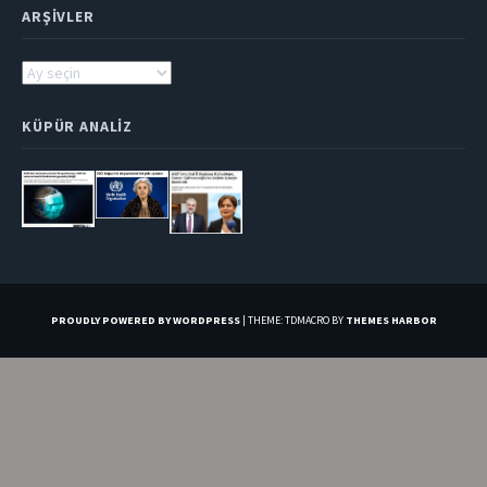
ARŞIVLER
Arşivler
KÜPÜR ANALIZ
PROUDLY POWERED BY WORDPRESS
|
THEME: TDMACRO BY
THEMES HARBOR