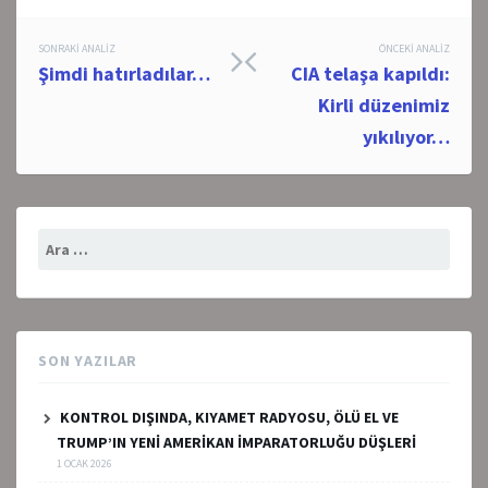
Post
SONRAKI ANALIZ
ÖNCEKI ANALIZ
Şimdi hatırladılar…
CIA telaşa kapıldı:
navigation
Kirli düzenimiz
yıkılıyor…
Arama:
SON YAZILAR
KONTROL DIŞINDA, KIYAMET RADYOSU, ÖLÜ EL VE
TRUMP’IN YENİ AMERİKAN İMPARATORLUĞU DÜŞLERİ
1 OCAK 2026