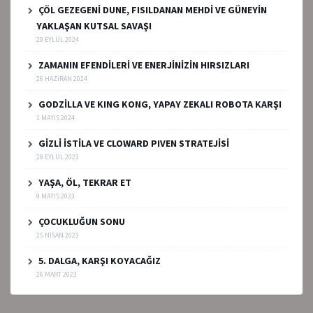
ÇÖL GEZEGENİ DUNE, FISILDANAN MEHDİ VE GÜNEYİN
YAKLAŞAN KUTSAL SAVAŞI
29 EYLÜL 2024
ZAMANIN EFENDİLERİ VE ENERJİNİZİN HIRSIZLARI
26 HAZIRAN 2024
GODZİLLA VE KING KONG, YAPAY ZEKALI ROBOTA KARŞI
1 MAYIS 2024
GİZLİ İSTİLA VE CLOWARD PIVEN STRATEJİSİ
29 EYLÜL 2023
YAŞA, ÖL, TEKRAR ET
9 MAYIS 2023
ÇOCUKLUĞUN SONU
25 NISAN 2023
5. DALGA, KARŞI KOYACAĞIZ
26 MART 2023