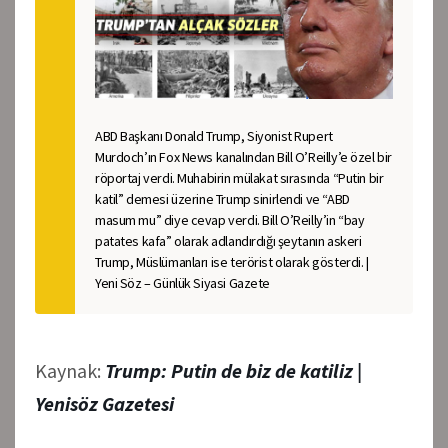
ABD Başkanı Donald Trump, Siyonist Rupert
Murdoch’ın Fox News kanalından Bill O’Reilly’e özel bir
röportaj verdi. Muhabirin mülakat sırasında “Putin bir
katil” demesi üzerine Trump sinirlendi ve “ABD
masum mu” diye cevap verdi. Bill O’Reilly’in “bay
patates kafa” olarak adlandırdığı şeytanın askeri
Trump, Müslümanları ise terörist olarak gösterdi. |
Yeni Söz – Günlük Siyasi Gazete
Kaynak:
Trump: Putin de biz de katiliz |
Yenisöz Gazetesi