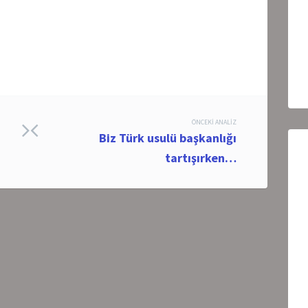
ÖNCEKI ANALIZ
Biz Türk usulü başkanlığı
tartışırken…