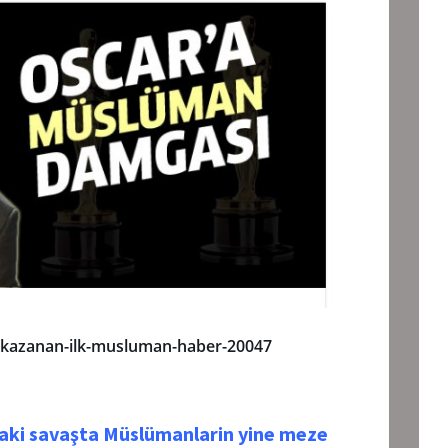
-kazanan-ilk-musluman-haber-20047
daki savaşta Müslümanlarin yine meze