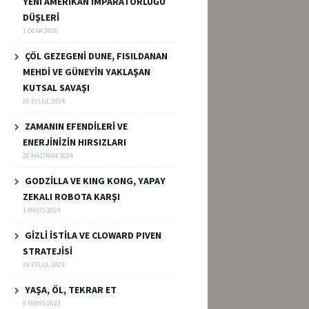
YENİ AMERİKAN İMPARATORLUĞU
DÜŞLERİ
1 OCAK 2026
ÇÖL GEZEGENİ DUNE, FISILDANAN
MEHDİ VE GÜNEYİN YAKLAŞAN
KUTSAL SAVAŞI
29 EYLÜL 2024
ZAMANIN EFENDİLERİ VE
ENERJİNİZİN HIRSIZLARI
26 HAZIRAN 2024
GODZİLLA VE KING KONG, YAPAY
ZEKALI ROBOTA KARŞI
1 MAYIS 2024
GİZLİ İSTİLA VE CLOWARD PIVEN
STRATEJİSİ
29 EYLÜL 2023
YAŞA, ÖL, TEKRAR ET
9 MAYIS 2023