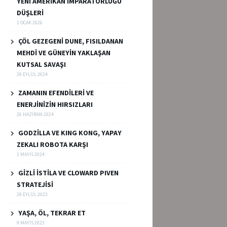
YENİ AMERİKAN İMPARATORLUĞU
DÜŞLERİ
1 OCAK 2026
ÇÖL GEZEGENİ DUNE, FISILDANAN
MEHDİ VE GÜNEYİN YAKLAŞAN
KUTSAL SAVAŞI
29 EYLÜL 2024
ZAMANIN EFENDİLERİ VE
ENERJİNİZİN HIRSIZLARI
26 HAZIRAN 2024
GODZİLLA VE KING KONG, YAPAY
ZEKALI ROBOTA KARŞI
1 MAYIS 2024
GİZLİ İSTİLA VE CLOWARD PIVEN
STRATEJİSİ
29 EYLÜL 2023
YAŞA, ÖL, TEKRAR ET
9 MAYIS 2023