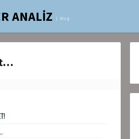
R ANALİZ
Blog
et…