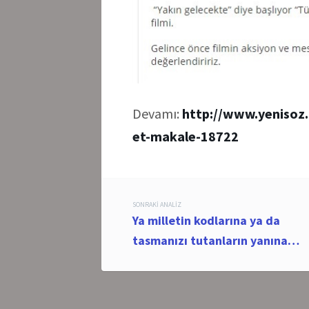
Devamı:
http://www.yenisoz.
et-makale-18722
Post
SONRAKI ANALIZ
Ya milletin kodlarına ya da
navigation
tasmanızı tutanların yanına…