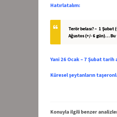
Hatırlatalım:
Terör belası?
– 1 Şubat (
Ağustos (+/- 6 gün)… Bu 
Yani 26 Ocak – 7 Şubat tarih 
Küresel şeytanların taşero
Konuyla ilgili benzer analizle