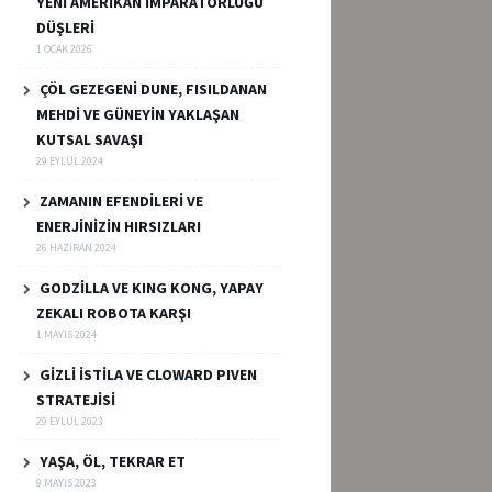
YENİ AMERİKAN İMPARATORLUĞU
DÜŞLERİ
1 OCAK 2026
ÇÖL GEZEGENİ DUNE, FISILDANAN
MEHDİ VE GÜNEYİN YAKLAŞAN
KUTSAL SAVAŞI
29 EYLÜL 2024
ZAMANIN EFENDİLERİ VE
ENERJİNİZİN HIRSIZLARI
26 HAZIRAN 2024
GODZİLLA VE KING KONG, YAPAY
ZEKALI ROBOTA KARŞI
1 MAYIS 2024
GİZLİ İSTİLA VE CLOWARD PIVEN
STRATEJİSİ
29 EYLÜL 2023
YAŞA, ÖL, TEKRAR ET
9 MAYIS 2023