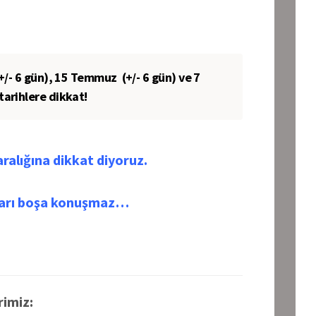
+/- 6 gün), 15 Temmuz (+/- 6 gün) ve 7
tarihlere dikkat!
aralığına dikkat diyoruz.
nları boşa konuşmaz…
rimiz: