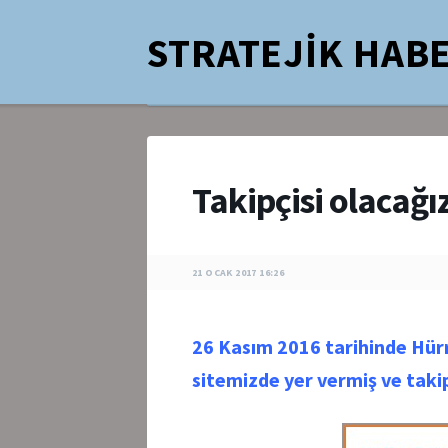
STRATEJİK HABE
Takipçisi olacağ
21 OCAK 2017 16:26
26 Kasım 2016 tarihinde Hürr
sitemizde yer vermiş ve takip