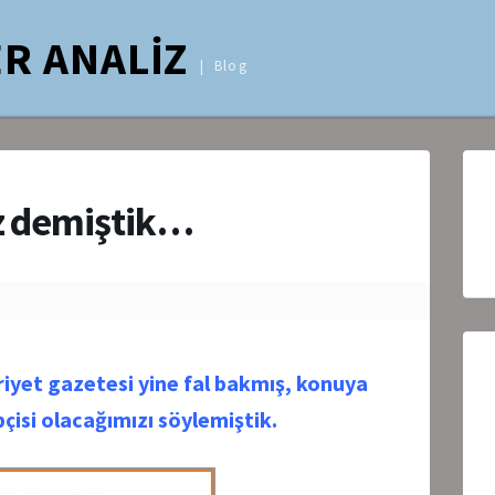
R ANALİZ
Blog
ız demiştik…
iyet gazetesi yine fal bakmış, konuya
çisi olacağımızı söylemiştik.