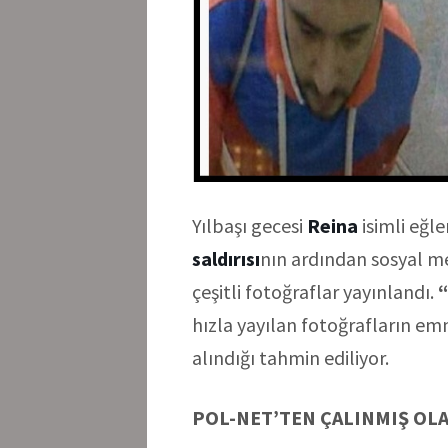
Yılbaşı gecesi
Reina
isimli eğl
saldırısı
nın ardından sosyal me
çeşitli fotoğraflar yayınlandı.
“
hızla yayılan fotoğrafların em
alındığı tahmin ediliyor.
POL-NET’TEN ÇALINMIŞ OLA