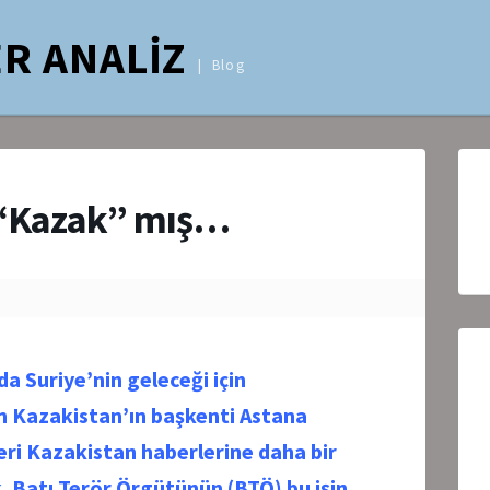
R ANALİZ
Blog
ı “Kazak” mış…
da Suriye’nin geleceği için
n Kazakistan’ın başkenti Astana
ri Kazakistan haberlerine daha bir
. Batı Terör Örgütünün (BTÖ) bu işin