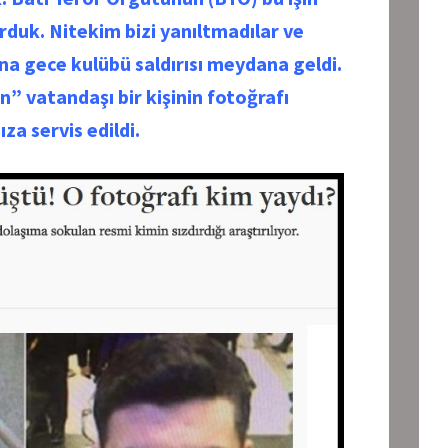
rduk. Nitekim bizi yanıltmadılar ve
ina gece kulübü saldırısı meydana geldi.
” vatandaşı bir kişinin fotoğrafı
za servis edildi.