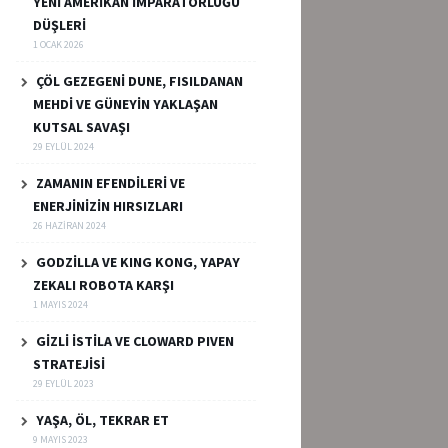
YENİ AMERİKAN İMPARATORLUĞU
DÜŞLERİ
1 OCAK 2026
ÇÖL GEZEGENİ DUNE, FISILDANAN
MEHDİ VE GÜNEYİN YAKLAŞAN
KUTSAL SAVAŞI
29 EYLÜL 2024
ZAMANIN EFENDİLERİ VE
ENERJİNİZİN HIRSIZLARI
26 HAZIRAN 2024
GODZİLLA VE KING KONG, YAPAY
ZEKALI ROBOTA KARŞI
1 MAYIS 2024
GİZLİ İSTİLA VE CLOWARD PIVEN
STRATEJİSİ
29 EYLÜL 2023
YAŞA, ÖL, TEKRAR ET
9 MAYIS 2023