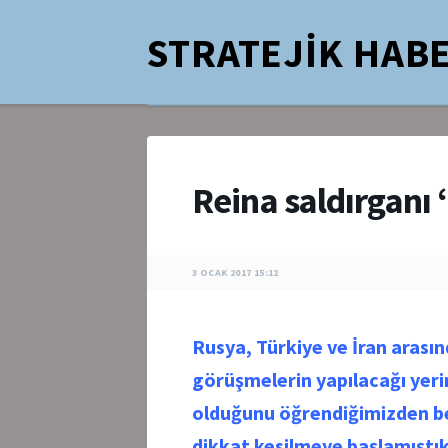
STRATEJİK HABE
Reina saldırgan
3 OCAK 2017 15:12
Rusya, Türkiye ve İran arasın
görüşmelerin yapılacağı yeri
olduğunu öğrendiğimizden be
dikkat kesilmeye başlamıştık