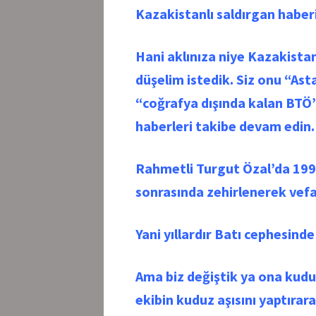
Kazakistanlı saldırgan haberi
Hani aklınıza niye Kazakistan
düşelim istedik. Siz onu “Ast
“coğrafya dışında kalan BTÖ”
haberleri takibe devam edin.
Rahmetli Turgut Özal’da 1993
sonrasında zehirlenerek vefa
Yani yıllardır Batı cephesind
Ama biz değiştik ya ona kudu
ekibin kuduz aşısını yaptırar