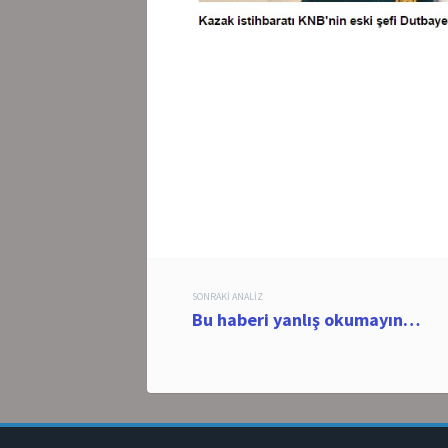
Post
SONRAKI ANALIZ
Bu haberi yanlış okumayın…
navigation