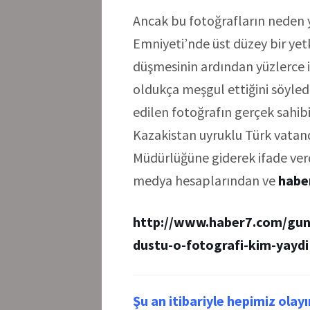
Ancak bu fotoğrafların neden y
Emniyeti’nde üst düzey bir yet
düşmesinin ardından yüzlerce ih
oldukça meşgul ettiğini söyledi
edilen fotoğrafın gerçek sahibi
Kazakistan uyruklu Türk vatand
Müdürlüğüne giderek ifade verdi.
medya hesaplarından ve
habe
http://www.haber7.com/gunc
dustu-o-fotografi-kim-yaydi
Şu an itibariyle hepimiz olay