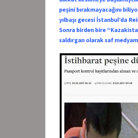
peşini bırakmayacağını biliyo
yılbaşı gecesi İstanbul’da Re
Sonra birden bire “Kazakistan
saldırgan olarak saf medyamı